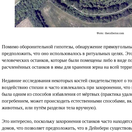
Фото: thecollector.com
Помимо оборонительной гипотезы, обнаружение прямоугольны
предположить, что оно использовалось в ритуальных целях. Э
человеческих останков, которые были помещены либо в виде п
расчленённых останков в ямы для хранения зерна на всей терр
Недавние исследования некоторых костей свидетельствуют о то
воздействию стихии и часто извлекались при захоронении, что
была одним из способов избавления от мёртвых (практика удал
погребением, может происходить естественными способами, вкл
животных, или путём разделки тела вручную).
Это интересно, поскольку захоронения останков часто находятс
домов, что позволяет предположить, что в Дейнбери существо