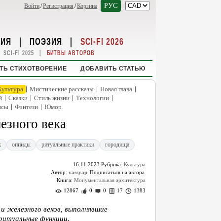
РУС
Войти
/
Регистрация
/
Корзина
НИЯ
|
ПОЭЗИЯ
|
SCI-FI 2026
|
SCI-FI 2025
БИТВЫ АВТОРОВ
ТЬ СТИХОТВОРЕНИЕ
ДОБАВИТЬ СТАТЬЮ
|
|
|
Культура
Мистические рассказы
Новая глава
|
|
|
|
й
Сказки
Стиль жизни
Технологии
|
|
нсы
Фэнтези
Юмор
езного века
к
оппиды
ритуальные практики
городища
16.11.2023
Рубрика:
Культура
Автор:
vassyap
Книга:
Монументальная архитектура
12867
0
0
17
1383
и железного веков, выполнявшие
 ритуальные функции.