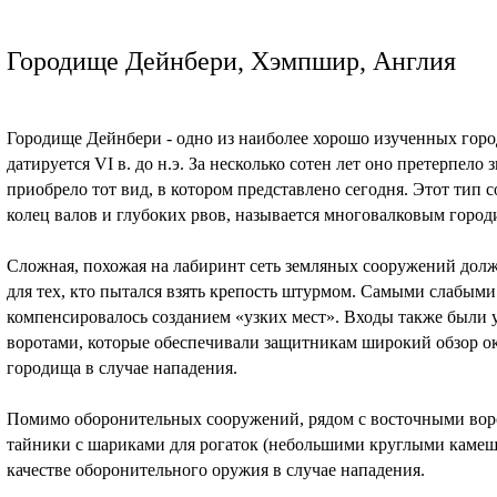
Городище Дейнбери, Хэмпшир, Англия
Городище Дейнбери - одно из наиболее хорошо изученных горо
датируется VI в. до н.э. За несколько сотен лет оно претерпело
приобрело тот вид, в котором представлено сегодня. Этот тип 
колец валов и глубоких рвов, называется многовалковым горо
Сложная, похожая на лабиринт сеть земляных сооружений долж
для тех, кто пытался взять крепость штурмом. Самыми слабыми
компенсировалось созданием «узких мест». Входы также был
воротами, которые обеспечивали защитникам широкий обзор о
городища в случае нападения.
Помимо оборонительных сооружений, рядом с восточными во
тайники с шариками для рогаток (небольшими круглыми камешк
качестве оборонительного оружия в случае нападения.