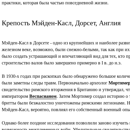
практики, которая была частью повседневной жизни.
Крепость Мэйден-Касл, Дорсет, Англия
Мэйден-Касл в Дорсете - одно из крупнейших и наиболее разв
железном веке, возможно, были снежно-белыми, так как при их
было создать устрашающий и впечатляющий вид для тех, кто п
строительство валов было завершено примерно в I в. до н.э.
В 1930-х годах при раскопках было обнаружено большое количе
были заметны следы травм. Первоначально археолог
Мортимер
свидетельство римского вторжения в Британию и утверждал, ч
императором
Веспасианом
. Затем Мортимер создал историю о 
бритты были безжалостно уничтожены римскими легионами. На
Мэйден-Касл, вероятно, повлиял его собственный военный опы
Однако более поздние исследования позволили заново изучить
возможность межплеменных войн. Убедительные свидетельства 