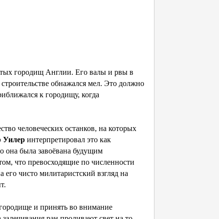
итых городищ Англии. Его валы и рвы в
 строительстве обнажался мел. Это должно
риближался к городищу, когда
ство человеческих останков, на которых
 Уилер
интерпретировал это как
то она была завоёвана будущим
том, что превосходящие по численности
 его чисто милитаристский взгляд на
т.
 городище и принять во внимание
залечивания ран проливают свет на то,