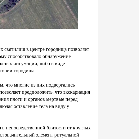
х святилищ в центре городища позволяет
тому способствовало обнаружение
олных ингумаций, либо в виде
итории городища.
м, что многие из них подвергались
 позволяет предположить, что экскарнация
ения плоти и органов мёртвые перед
ючая оставление тела на виду у
я в непосредственной близости от круглых
вал значительный элемент ритуальной