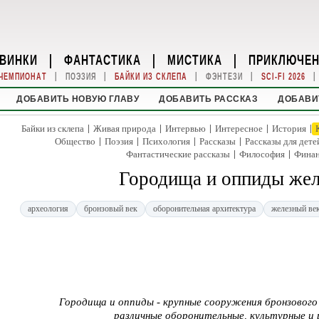
ВИНКИ
|
ФАНТАСТИКА
|
МИСТИКА
|
ПРИКЛЮЧЕ
|
|
|
|
|
ЧЕМПИОНАТ
ПОЭЗИЯ
БАЙКИ ИЗ СКЛЕПА
ФЭНТЕЗИ
SCI-FI 2026
ДОБАВИТЬ НОВУЮ ГЛАВУ
ДОБАВИТЬ РАССКАЗ
ДОБАВИ
|
|
|
|
|
Байки из склепа
Живая природа
Интервью
Интересное
История
|
|
|
|
Общество
Поэзия
Психология
Рассказы
Рассказы для дете
|
|
Фантастические рассказы
Философия
Фина
Городища и оппиды жел
археология
бронзовый век
оборонительная архитектура
железный ве
Городища и оппиды - крупные сооружения бронзового 
различные оборонительные, культурные и