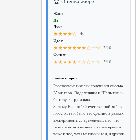
🏆 Оценка жюри
Жанр:
Да
Язык:
★★★★☆
4/5
Идея:
★★★★★★★☆☆☆
7/10
Финал:
★★★★★☆☆☆☆☆
5/10
Комментарий:
Рассказ тематически получился смесью
"Авиатора" Водолазкина и "Попыткой к
бегству" Стругацких.
За тему Великой Отечественной войны -
плюс, хоть и было это сделано в рамках
эксперимента со временем. За то, что
герой все-таки вернулся в свое время -
тоже плюс, хотя мотивы и той, и другой