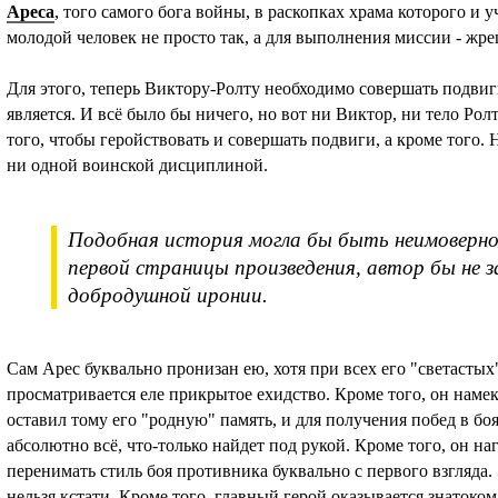
Ареса
, того самого бога войны, в раскопках храма которого и 
молодой человек не просто так, а для выполнения миссии - жре
Для этого, теперь Виктору-Ролту необходимо совершать подвиг
является. И всё было бы ничего, но вот ни Виктор, ни тело Ро
того, чтобы геройствовать и совершать подвиги, а кроме того.
ни одной воинской дисциплиной.
Подобная история могла бы быть неимоверно 
первой страницы произведения, автор бы не з
добродушной иронии.
Сам Арес буквально пронизан ею, хотя при всех его "светастых
просматривается еле прикрытое ехидство. Кроме того, он намек
оставил тому его "родную" память, и для получения побед в бо
абсолютно всё, что-только найдет под рукой. Кроме того, он н
перенимать стиль боя противника буквально с первого взгляда.
нельзя кстати. Кроме того, главный герой оказывается знатоком