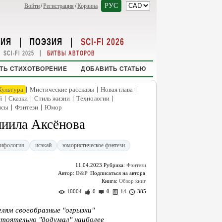
РУС
Войти
/
Регистрация
/
Корзина
НИЯ
|
ПОЭЗИЯ
|
SCI-FI 2026
|
SCI-FI 2025
БИТВЫ АВТОРОВ
ТЬ СТИХОТВОРЕНИЕ
ДОБАВИТЬ СТАТЬЮ
|
|
|
Культура
Мистические рассказы
Новая глава
|
|
|
|
й
Сказки
Стиль жизни
Технологии
|
|
нсы
Фэнтези
Юмор
ниила Аксёнова
мифология
исэкай
юмористическое фэнтези
11.04.2023
Рубрика:
Фэнтези
Автор:
D&P
Книга:
Обзор книг
10004
0
0
14
385
лям своеобразные "огрызки"
тоятельно "додумал" наиболее