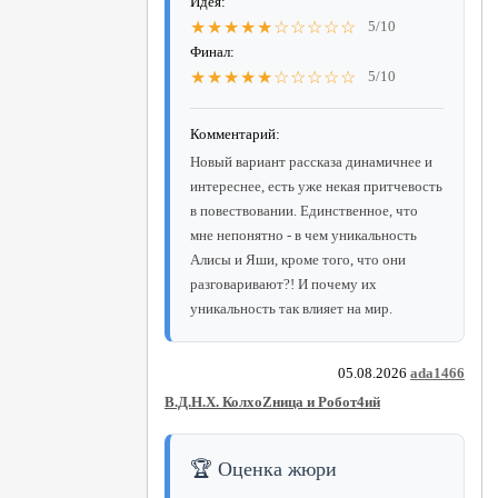
Идея:
★★★★★☆☆☆☆☆
5/10
Финал:
★★★★★☆☆☆☆☆
5/10
Комментарий:
Новый вариант рассказа динамичнее и
интереснее, есть уже некая притчевость
в повествовании. Единственное, что
мне непонятно - в чем уникальность
Алисы и Яши, кроме того, что они
разговаривают?! И почему их
уникальность так влияет на мир.
05.08.2026
ada1466
В.Д.Н.Х. КолхоZница и Робот4ий
🏆 Оценка жюри