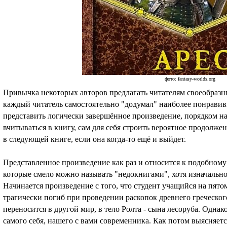
фото: fantasy-worlds.org
Привычка некоторых авторов предлагать читателям своеобразн
каждый читатель самостоятельно "додумал" наиболее понравив
представить логически завершённое произведение, порядком н
вчитываться в книгу, сам для себя строить вероятное продолже
в следующей книге, если она когда-то ещё и выйдет.
Представленное произведение как раз и относится к подобном
которые смело можно называть "недокнигами", хотя изначально
Начинается произведение с того, что студент учащийся на пято
трагически погиб при проведении раскопок древнего греческо
переносится в другой мир, в тело Ролта - сына лесоруба. Однак
самого себя, нашего с вами современника. Как потом выясняет