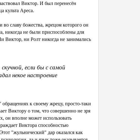
участвовал Виктор. И был перенесён
ца культа Ареса.
и во славу божества, жрецом которого он
лта, никогда не были приспособлены для
 Ни Виктор, ни Ролт никогда не занимались
скучной, если бы с самой
адал некое настроение
" обращениях к своему жрецу, просто-таки
ает Виктору о том, что совершенно не зря
ях, он вполне может использовать
аграждает Виктора способностью
 Этот "жульнический" дар оказался как
 психологии, да и язык тоже оказывается