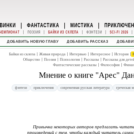
ВИНКИ
|
ФАНТАСТИКА
|
МИСТИКА
|
ПРИКЛЮЧЕ
|
|
|
|
|
ЧЕМПИОНАТ
ПОЭЗИЯ
БАЙКИ ИЗ СКЛЕПА
ФЭНТЕЗИ
SCI-FI 2026
ДОБАВИТЬ НОВУЮ ГЛАВУ
ДОБАВИТЬ РАССКАЗ
ДОБАВИ
|
|
|
|
|
Байки из склепа
Живая природа
Интервью
Интересное
История
|
|
|
|
Общество
Поэзия
Психология
Рассказы
Рассказы для дете
|
|
Фантастические рассказы
Философия
Фина
Мнение о книге "Арес" Да
фэнтези
приключения
современная русская литература
греческая 
Привычка некоторых авторов предлагать читате
произведений с тем, чтобы каждый читатель самос