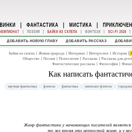
ВИНКИ
|
ФАНТАСТИКА
|
МИСТИКА
|
ПРИКЛЮЧЕ
|
|
|
|
|
ЧЕМПИОНАТ
ПОЭЗИЯ
БАЙКИ ИЗ СКЛЕПА
ФЭНТЕЗИ
SCI-FI 2026
ДОБАВИТЬ НОВУЮ ГЛАВУ
ДОБАВИТЬ РАССКАЗ
ДОБАВИ
|
|
|
|
|
Байки из склепа
Живая природа
Интервью
Интересное
История
|
|
|
|
Общество
Поэзия
Психология
Рассказы
Рассказы для дете
|
|
Фантастические рассказы
Философия
Фина
Как написать фантастич
научная фантастика
фэнтези
фантастика
эпическое фэнтези
городско
Жанр фантастики у начинающих писателей является о
то же время это непростой жанр, и у нег