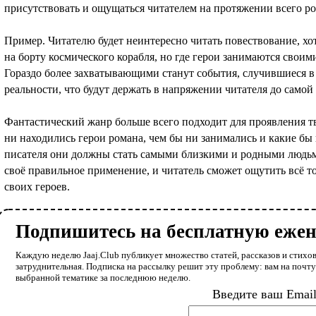
присутствовать и ощущаться читателем на протяжении всего ро
Пример. Читателю будет неинтересно читать повествование, хо
на борту космического корабля, но где герои занимаются сво
Гораздо более захватывающими станут события, случившиеся в
реальности, что будут держать в напряжении читателя до самой 
Фантастический жанр больше всего подходит для проявления тв
ни находились герои романа, чем бы ни занимались и какие бы
писателя они должны стать самыми близкими и родными людьми
своё правильное применение, и читатель сможет ощутить всё то,
своих героев.
Подпишитесь на бесплатную еже
Каждую неделю Jaaj.Club публикует множество статей, рассказов и стихов
затруднительная. Подписка на рассылку решит эту проблему: вам на почт
выбранной тематике за последнюю неделю.
Введите ваш Emai