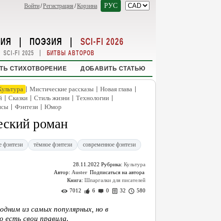
РУС
Войти
/
Регистрация
/
Корзина
НИЯ
|
ПОЭЗИЯ
|
SCI-FI 2026
|
SCI-FI 2025
БИТВЫ АВТОРОВ
ТЬ СТИХОТВОРЕНИЕ
ДОБАВИТЬ СТАТЬЮ
|
|
|
Культура
Мистические рассказы
Новая глава
|
|
|
|
й
Сказки
Стиль жизни
Технологии
|
|
нсы
Фэнтези
Юмор
еский роман
е фэнтези
тёмное фэнтези
современное фэнтези
28.11.2022
Рубрика:
Культура
Автор:
Auster
Книга:
Шпаргалки для писателей
7012
6
0
32
580
дним из самых популярных, но в
о есть свои правила.