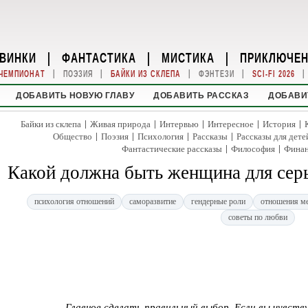
ВИНКИ
|
ФАНТАСТИКА
|
МИСТИКА
|
ПРИКЛЮЧЕ
|
|
|
|
|
ЧЕМПИОНАТ
ПОЭЗИЯ
БАЙКИ ИЗ СКЛЕПА
ФЭНТЕЗИ
SCI-FI 2026
ДОБАВИТЬ НОВУЮ ГЛАВУ
ДОБАВИТЬ РАССКАЗ
ДОБАВИ
|
|
|
|
|
Байки из склепа
Живая природа
Интервью
Интересное
История
|
|
|
|
Общество
Поэзия
Психология
Рассказы
Рассказы для дете
|
|
Фантастические рассказы
Философия
Фина
Какой должна быть женщина для сер
психология отношений
саморазвитие
гендерные роли
отношения м
советы по любви
Главное сделать правильный выбор. Если вы чувств