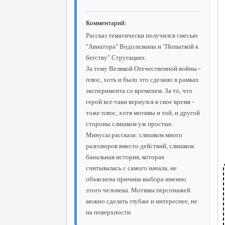
Комментарий:
Рассказ тематически получился смесью
"Авиатора" Водолазкина и "Попыткой к
бегству" Стругацких.
За тему Великой Отечественной войны -
плюс, хоть и было это сделано в рамках
эксперимента со временем. За то, что
герой все-таки вернулся в свое время -
тоже плюс, хотя мотивы и той, и другой
стороны слишком уж простые.
Минусы рассказа: слишком много
разговоров вместо действий, слишком
банальная история, которая
считывалась с самого начала, не
объяснена причина выбора именно
этого человека. Мотивы персонажей
можно сделать глубже и интереснее, не
на поверхности.