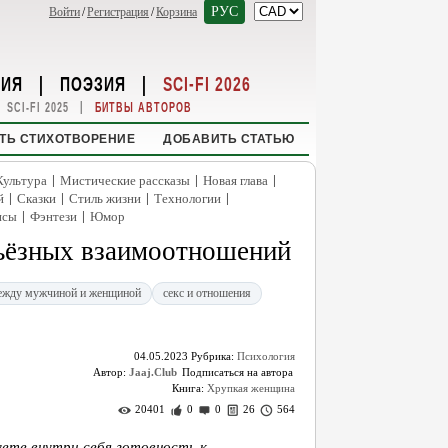
РУС
Войти
/
Регистрация
/
Корзина
НИЯ
|
ПОЭЗИЯ
|
SCI-FI 2026
|
SCI-FI 2025
БИТВЫ АВТОРОВ
ТЬ СТИХОТВОРЕНИЕ
ДОБАВИТЬ СТАТЬЮ
|
|
|
Культура
Мистические рассказы
Новая глава
|
|
|
|
й
Сказки
Стиль жизни
Технологии
|
|
нсы
Фэнтези
Юмор
ьёзных взаимоотношений
ежду мужчиной и женщиной
секс и отношения
04.05.2023
Рубрика:
Психология
Автор:
Jaaj.Club
Книга:
Хрупкая женщина
20401
0
0
26
564
уете внутри себя готовность к