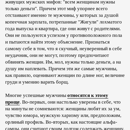
живущих мужских мифов: "всем женщинам нужны
только деньги". Причем этот миф упорнее всего
отстаивают именно те мужчины, у которых за душой
копеечная зарплата, потрепанные "Жигули" лохматого
года выпуска и квартира, где они живут с родителями.
Они не пользуются успехом у противоположного пола
и пытаются найти этому объяснение. Признаться
самому себе в том, что я скучный, неуверенный в себе
неудачник, они не могут, поэтому предпочитают
обвинять женщин. Им, мол, нужны только деньги, а на
душу им наплевать. Причем эти же самые мужчины,
как правило, оценивают женщин по длине ног, величине
груди и умению варить борщ.
Многие успешные мужчины
относятся к этому
проще
. Во-первых, они настолько уверены в себе, что
на минуты не сомневаются: женщины любят их за ум,
чувство юмора, мужскую харизму или, предположим,
орлиный профиль. Во-вторых, как настоящие альфа-
самцы, они считают своим долгом содержать женщину.