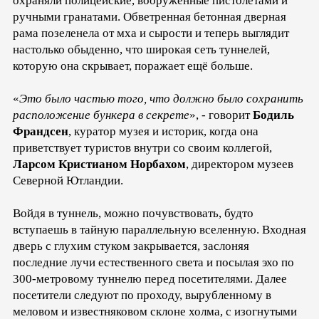
охраняли полицейские, вооружённые пистолетами и
ручными гранатами. Обветренная бетонная дверная
рама позеленела от мха и сырости и теперь выглядит
настолько обыденно, что широкая сеть туннелей,
которую она скрывает, поражает ещё больше.
«
Это было частью того, что должно было сохранить
расположение бункера в секрете
», - говорит
Бодиль
Франдсен
, куратор музея и историк, когда она
приветствует туристов внутри со своим коллегой,
Ларсом Кристианом Норбахом
, директором музеев
Северной Ютландии.
Войдя в туннель, можно почувствовать, будто
вступаешь в тайную параллельную вселенную. Входная
дверь с глухим стуком закрывается, заслоняя
последние лучи естественного света и посылая эхо по
300-метровому туннелю перед посетителями. Далее
посетители следуют по проходу, вырубленному в
меловом и известняковом склоне холма, с изогнутыми