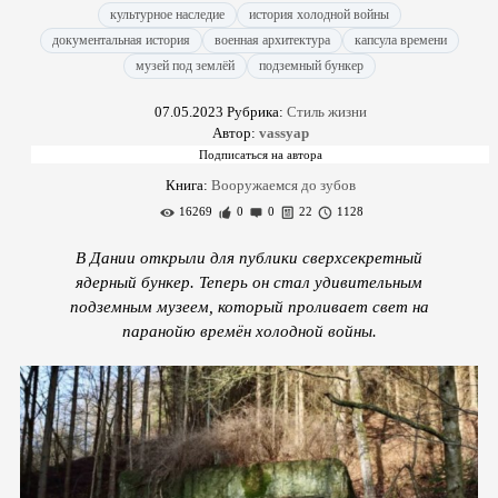
культурное наследие
история холодной войны
документальная история
военная архитектура
капсула времени
музей под землёй
подземный бункер
07.05.2023
Рубрика:
Стиль жизни
Автор:
vassyap
Книга:
Вооружаемся до зубов
16269
0
0
22
1128
В Дании открыли для публики сверхсекретный
ядерный бункер. Теперь он стал удивительным
подземным музеем, который проливает свет на
паранойю времён холодной войны.