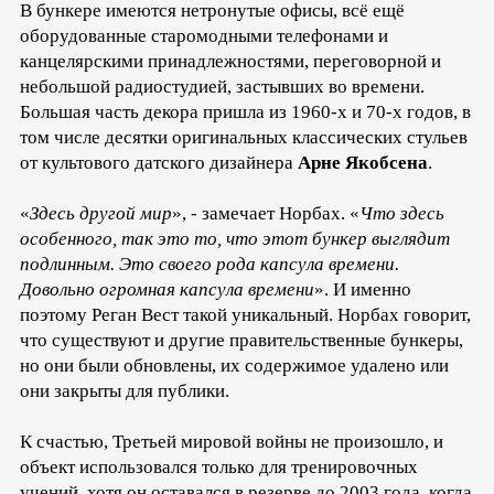
В бункере имеются нетронутые офисы, всё ещё
оборудованные старомодными телефонами и
канцелярскими принадлежностями, переговорной и
небольшой радиостудией, застывших во времени.
Большая часть декора пришла из 1960-х и 70-х годов, в
том числе десятки оригинальных классических стульев
от культового датского дизайнера
Арне Якобсена
.
«
Здесь другой мир
», - замечает Норбах. «
Что здесь
особенного, так это то, что этот бункер выглядит
подлинным. Это своего рода капсула времени.
Довольно огромная капсула времени
». И именно
поэтому Реган Вест такой уникальный. Норбах говорит,
что существуют и другие правительственные бункеры,
но они были обновлены, их содержимое удалено или
они закрыты для публики.
К счастью, Третьей мировой войны не произошло, и
объект использовался только для тренировочных
учений, хотя он оставался в резерве до 2003 года, когда