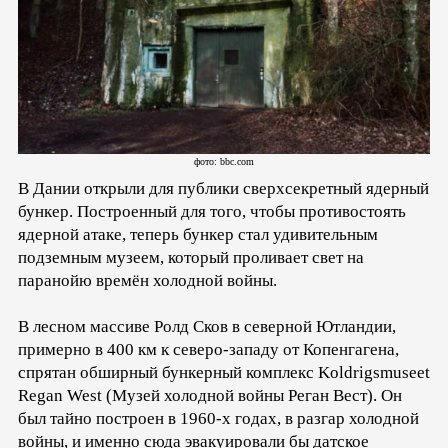
фото: bbc.com
В Дании открыли для публики сверхсекретный ядерный
бункер. Построенный для того, чтобы противостоять
ядерной атаке, теперь бункер стал удивительным
подземным музеем, который проливает свет на
паранойю времён холодной войны.
В лесном массиве Ролд Сков в северной Ютландии,
примерно в 400 км к северо-западу от Копенгагена,
спрятан обширный бункерный комплекс Koldrigsmuseet
Regan West (Музей холодной войны Реган Вест). Он
был тайно построен в 1960-х годах, в разгар холодной
войны, и именно сюда эвакуировали бы датское