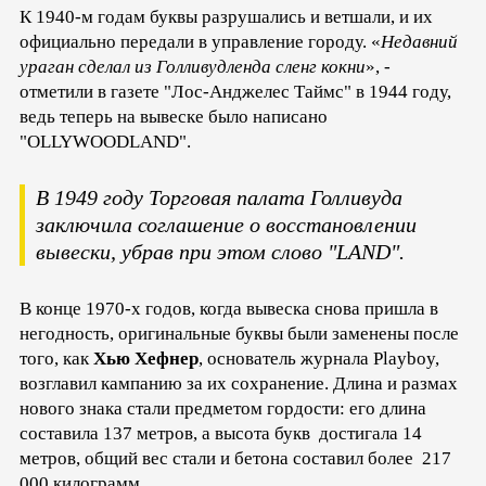
К 1940-м годам буквы разрушались и ветшали, и их
официально передали в управление городу. «
Недавний
ураган сделал из Голливудленда сленг кокни
», -
отметили в газете "Лос-Анджелес Таймс" в 1944 году,
ведь теперь на вывеске было написано
"OLLYWOODLAND".
В 1949 году Торговая палата Голливуда
заключила соглашение о восстановлении
вывески, убрав при этом слово "LAND".
В конце 1970-х годов, когда вывеска снова пришла в
негодность, оригинальные буквы были заменены после
того, как
Хью Хефнер
, основатель журнала Playboy,
возглавил кампанию за их сохранение. Длина и размах
нового знака стали предметом гордости: его длина
составила 137 метров, а высота букв достигала 14
метров, общий вес стали и бетона составил более 217
000 килограмм.