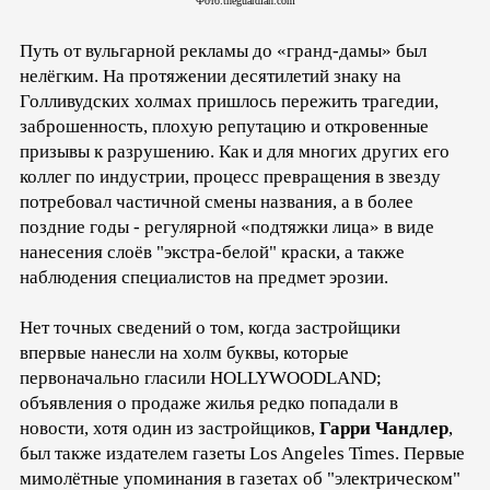
Фото:theguardian.com
Путь от вульгарной рекламы до «гранд-дамы» был
нелёгким. На протяжении десятилетий знаку на
Голливудских холмах пришлось пережить трагедии,
заброшенность, плохую репутацию и откровенные
призывы к разрушению. Как и для многих других его
коллег по индустрии, процесс превращения в звезду
потребовал частичной смены названия, а в более
поздние годы - регулярной «подтяжки лица» в виде
нанесения слоёв "экстра-белой" краски, а также
наблюдения специалистов на предмет эрозии.
Нет точных сведений о том, когда застройщики
впервые нанесли на холм буквы, которые
первоначально гласили HOLLYWOODLAND;
объявления о продаже жилья редко попадали в
новости, хотя один из застройщиков,
Гарри Чандлер
,
был также издателем газеты Los Angeles Times. Первые
мимолётные упоминания в газетах об "электрическом"