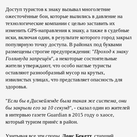
Доступ туристов к знаку вызывал многолетние
ожесточённые бои, которые вылились в давление на
технологические компании с целью заставить их
изменить GPS-направления к знаку, а также в судебные
иски, включая один, в результате которого город закрыл
популярную точку доступа. В районах под буквами
размещены строгие предупреждения: "
Проход к знаку
Голливуда запрещён
", а некоторые состоятельные
жители утверждают, что особо наглые туристы
оставляют разнообразный мусор на крутых,
извилистых улицах, что представляет опасность для
здоровья.
"
Если бы в Диснейленде была такая же система, они
бы закрыли его за 10 секунд
", - сказал один из жителей
в интервью газете Guardian в 2015 году о хаосе,
который туризм принёс в район.
Учитывая все эти споры,
Лоис Бекетт
, старший