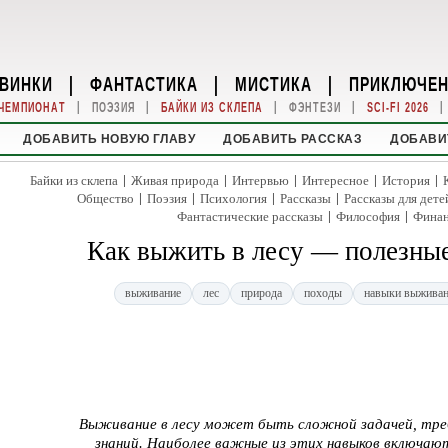
ВИНКИ
|
ФАНТАСТИКА
|
МИСТИКА
|
ПРИКЛЮЧЕ
|
|
|
|
|
ЧЕМПИОНАТ
ПОЭЗИЯ
БАЙКИ ИЗ СКЛЕПА
ФЭНТЕЗИ
SCI-FI 2026
ДОБАВИТЬ НОВУЮ ГЛАВУ
ДОБАВИТЬ РАССКАЗ
ДОБАВИ
|
|
|
|
|
Байки из склепа
Живая природа
Интервью
Интересное
История
|
|
|
|
Общество
Поэзия
Психология
Рассказы
Рассказы для дете
|
|
Фантастические рассказы
Философия
Фина
Как выжить в лесу — полезные
выживание
лес
природа
походы
навыки выжива
Выживание в лесу может быть сложной задачей, тре
знаний. Наиболее важные из этих навыков включаю