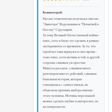
Комментарий:
Рассказ тематически получился смесью
"Авиатора" Водолазкина и "Попыткой к
бегству" Стругацких.
За тему Великой Отечественной войны -
плюс, хоть и было это сделано в рамках
эксперимента со временем. За то, что
герой все-таки вернулся в свое время -
тоже плюс, хотя мотивы и той, и другой
стороны слишком уж простые.
Минусы рассказа: слишком много
разговоров вместо действий, слишком
банальная история, которая
считывалась с самого начала, не
объяснена причина выбора именно
этого человека. Мотивы персонажей
можно сделать глубже и интереснее, не
на поверхности.