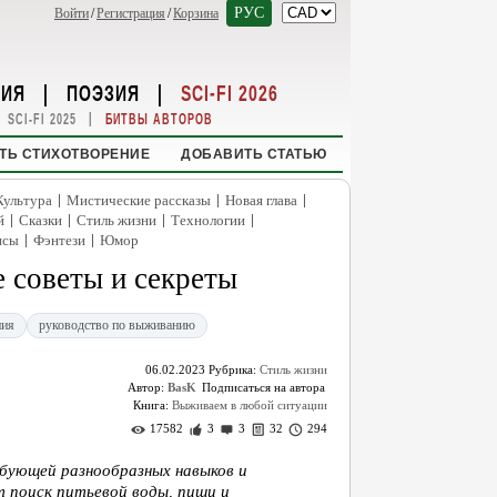
РУС
Войти
/
Регистрация
/
Корзина
НИЯ
|
ПОЭЗИЯ
|
SCI-FI 2026
|
SCI-FI 2025
БИТВЫ АВТОРОВ
ТЬ СТИХОТВОРЕНИЕ
ДОБАВИТЬ СТАТЬЮ
|
|
|
Культура
Мистические рассказы
Новая глава
|
|
|
|
й
Сказки
Стиль жизни
Технологии
|
|
нсы
Фэнтези
Юмор
 советы и секреты
ния
руководство по выживанию
06.02.2023
Рубрика:
Стиль жизни
Автор:
BasK
Книга:
Выживаем в любой ситуации
17582
3
3
32
294
бующей разнообразных навыков и
т поиск питьевой воды, пищи и