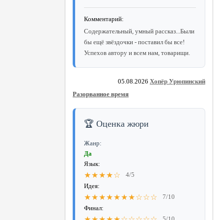
Комментарий:
Содержательный, умный рассказ...Были
бы ещё звёздочки - поставил бы все!
Успехов автору и всем нам, товарищи.
05.08.2026
Хопёр Урюпинский
Разорванное время
🏆 Оценка жюри
Жанр:
Да
Язык:
★★★★☆
4/5
Идея:
★★★★★★★☆☆☆
7/10
Финал:
★★★★★☆☆☆☆☆
5/10