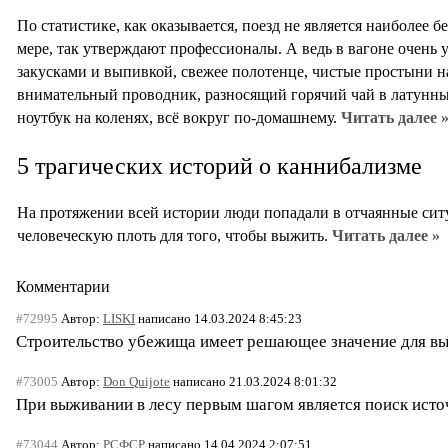
По статистике, как оказывается, поезд не является наиболее 
мере, так утверждают профессионалы. А ведь в вагоне очень 
закусками и выпивкой, свежее полотенце, чистые простыни на
внимательный проводник, разносящий горячий чай в латунн
ноутбук на коленях, всё вокруг по-домашнему.
Читать далее 
5 трагических историй о каннибализме
На протяжении всей истории люди попадали в отчаянные ситу
человеческую плоть для того, чтобы выжить.
Читать далее »
Комментарии
#72995
Автор:
LISKI
написано 14.03.2024 8:45:23
Строительство убежища имеет решающее значение для вы
#73005
Автор:
Don Quijote
написано 21.03.2024 8:01:32
При выживании в лесу первым шагом является поиск источ
#73044
Автор:
РСФСР
написано 14.04.2024 2:07:51