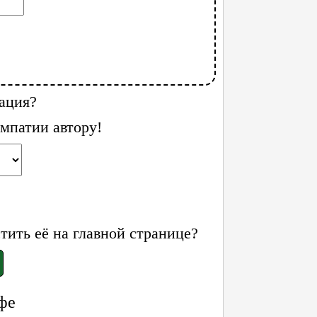
ация?
мпатии автору!
ить её на главной странице?
фе