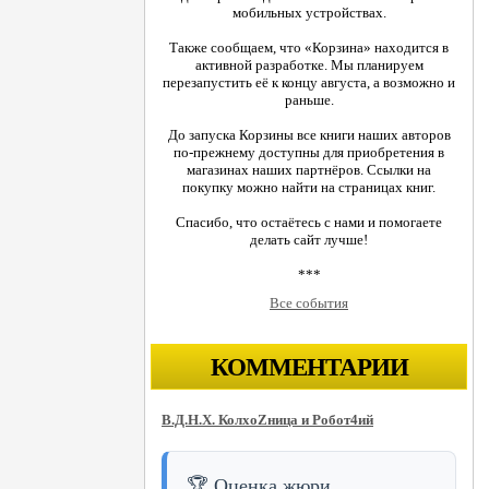
мобильных устройствах.
Также сообщаем, что «Корзина» находится в
активной разработке. Мы планируем
перезапустить её к концу августа, а возможно и
раньше.
До запуска Корзины все книги наших авторов
по-прежнему доступны для приобретения в
магазинах наших партнёров. Ссылки на
покупку можно найти на страницах книг.
Спасибо, что остаётесь с нами и помогаете
делать сайт лучше!
***
Все события
КОММЕНТАРИИ
В.Д.Н.Х. КолхоZница и Робот4ий
🏆 Оценка жюри