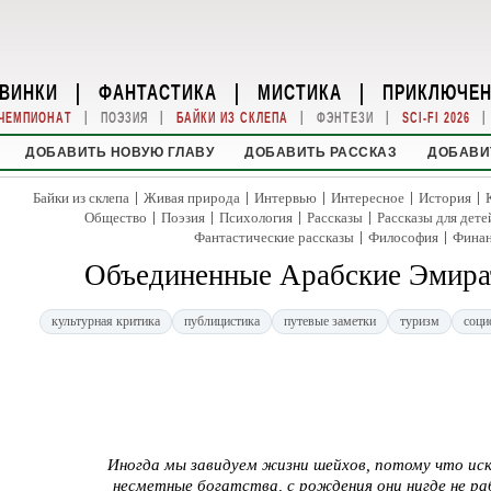
ВИНКИ
|
ФАНТАСТИКА
|
МИСТИКА
|
ПРИКЛЮЧЕ
|
|
|
|
|
ЧЕМПИОНАТ
ПОЭЗИЯ
БАЙКИ ИЗ СКЛЕПА
ФЭНТЕЗИ
SCI-FI 2026
ДОБАВИТЬ НОВУЮ ГЛАВУ
ДОБАВИТЬ РАССКАЗ
ДОБАВИ
|
|
|
|
|
Байки из склепа
Живая природа
Интервью
Интересное
История
|
|
|
|
Общество
Поэзия
Психология
Рассказы
Рассказы для дете
|
|
Фантастические рассказы
Философия
Фина
Объединенные Арабские Эмират
культурная критика
публицистика
путевые заметки
туризм
соци
Иногда мы завидуем жизни шейхов, потому что искр
несметные богатства, с рождения они нигде не ра