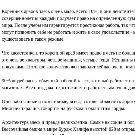
Коренных арабов здесь очень мало, всего 10%, и они действите
совершеннолетия каждый получает право на определенную сумм
мира. После учебы им гарантируется престижная работа, так чт
могут позволить себе не работать и жить в свое удовольствие,-
существовать в таком режиме.
Что касается жен, то коренной араб имеет право иметь не боль
это четыре квартиры, четыре машины, четыре тещи. Женщины в
покупками. Но такое количество жен заводят сейчас очень немн
90% людей здесь обычный рабочий класс, который работает на 
магазинах. Все они, даже те, кто живет и работает там очень д
Они заботливые и позитивные, всегда готовы объяснить дорогу,
Многие старались говорить на русском и были этим горды.
Архитектура здесь и правда великолепна! Самые высокие и бог
Высочайшая башня в мире Бурдж Халифа высотой 828 м открылас