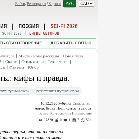
РУС
Войти
/
Регистрация
/
Корзина
НИЯ
|
ПОЭЗИЯ
|
SCI-FI 2026
|
SCI-FI 2025
БИТВЫ АВТОРОВ
ТЬ СТИХОТВОРЕНИЕ
ДОБАВИТЬ СТАТЬЮ
|
|
|
Культура
Мистические рассказы
Новая глава
|
|
|
|
й
Сказки
Стиль жизни
Технологии
|
|
нсы
Фэнтези
Юмор
ы: мифы и правда.
окультурный очерк
репортажная журналистика
16.12.2020
Рубрика:
Стиль жизни
Автор:
firoza
Книга:
Кругосветное Путешествие
27820
0
1
7
504
енне верим, что на их счетах
ботают и у них десятки жен.