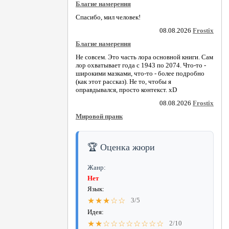
Благие намерения
Спасибо, мил человек!
08.08.2026
Frostix
Благие намерения
Не совсем. Это часть лора основной книги. Сам
лор охватывает года с 1943 по 2074. Что-то -
широкими мазками, что-то - более подробно
(как этот рассказ). Не то, чтобы я
оправдывался, просто контекст. xD
08.08.2026
Frostix
Мировой пранк
🏆 Оценка жюри
Жанр:
Нет
Язык:
★★★☆☆
3/5
Идея:
★★☆☆☆☆☆☆☆☆
2/10