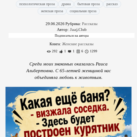
психологическая проза
драма
бытовая проза
рассказ
женская проза
социальная проза
29.06.2026
Рубрика:
Рассказы
Автор:
Jaaj.Club
Книга:
Женские рассказы
292
1
1
6
1299
Среди моих знакомых оказалась Раиса
Альбертовна. С 65-летней женщиной нас
объединяла любовь к животным.