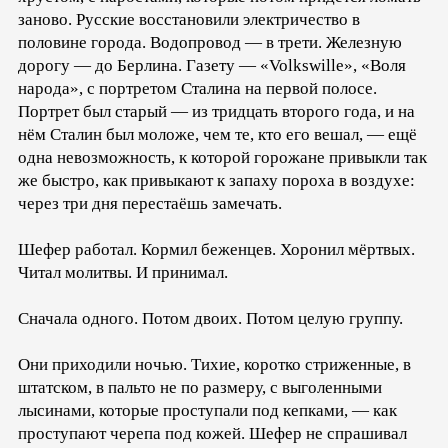
заново. Русские восстановили электричество в
половине города. Водопровод — в трети. Железную
дорогу — до Берлина. Газету — «Volkswille», «Воля
народа», с портретом Сталина на первой полосе.
Портрет был старый — из тридцать второго года, и на
нём Сталин был моложе, чем те, кто его вешал, — ещё
одна невозможность, к которой горожане привыкли так
же быстро, как привыкают к запаху пороха в воздухе:
через три дня перестаёшь замечать.
Шефер работал. Кормил беженцев. Хоронил мёртвых.
Читал молитвы. И принимал.
Сначала одного. Потом двоих. Потом целую группу.
Они приходили ночью. Тихие, коротко стриженные, в
штатском, в пальто не по размеру, с выголенными
лысинами, которые проступали под кепками, — как
проступают черепа под кожей. Шефер не спрашивал