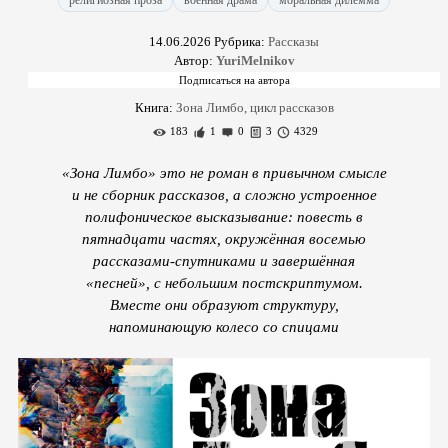
религиозная проза
военная драма
моральная дилемма
14.06.2026
Рубрика:
Рассказы
Автор:
YuriMelnikov
Книга:
Зона Лимбо, цикл рассказов
183
1
0
3
4329
«Зона Лимбо» это не роман в привычном смысле
и не сборник рассказов, а сложно устроенное
полифоническое высказывание: повесть в
пятнадцати частях, окружённая восемью
рассказами-спутниками и завершённая
«песней», с небольшим постскриптумом.
Вместе они образуют структуру,
напоминающую колесо со спицами