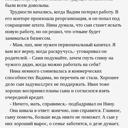
были всем довольны.
Трудности начались, когда Вадим потерял работу. В
его конторе произошла реорганизация, и он попал под
сокращение штата. Нина думала, что сын станет искать
новую работу, но он решил, что отныне будет
заниматься бизнесом.
- Мам, пап, мне нужен первоначальный капитал. Я
вам все верну, когда раскручусь,- уговаривал он
родителей. - Сами подумайте, зачем гнуть спину на
чужого дядю, когда можно работать на себя?
Нина немного сомневалась в коммерческих
способностях Вадима, но перечить не стала. Хорошее
дело сын задумал,грех не поддержать. Иван тоже
хорошо воспринял планы сына и согласился взять
очередной кредит.
- Ничего, мать, справимся,- подбадривал он Нину.
Она кивала в ответ: конечно, они справятся. Главное,
сыну помочь, больше ведь никто не поможет. А сын у
них хороший вырос, о семье заботится, о деле думает,