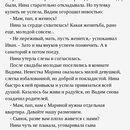
были, Нина старательно откладывала. Но путевку
купить не успела, Вадим огорошил новостью:
- Мам, пап, я женюсь!
Нина за сердце схватилась! Какая женитьба, рано
еще, молодой совсем...
- Не переживай, мать, пусть женится,- успокаивал
Иван. - Зато и мы внуков успеем понянчить. А в
санаторий я потом поеду.
Нина утерла слезы и согласилась.
После свадьбы молодые поселились в комнате
Вадима. Невестка Марина оказалась милой девушкой,
слегка избалованной, но доброй и покладистой. Нина
быстро к ней привыкла и успела привязаться всей
душой. Казалось бы живи и радуйся, но Вадим снова
озадачил родителей.
- Мам, пап, нам с Мариной нужна отдельная
квартира. Давайте нашу разменяем.
- Сынок, разве вам плохо живется с нами?
Нина чуть не плакала, уговаривала сына