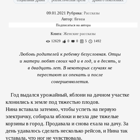
социальная драма
реалистическая проза
драма о поколениях
09.01.2021
Рубрика:
Рассказы
Автор:
firoza
Книга:
Женские рассказы
12629
0
0
5
1492
Любовь родителей к ребенку безусловная. Отцы
и матери любят своих чад и в год, и в десять, и
в двадцать лет. В некоторых случаях не
перестают их опекать и после
совершеннолетия.
Год выдался урожайный, яблони на дачном участке
клонились к земле под тяжестью плодов.
Нина вставала затемно, чтобы успеть на первую
электричку, собирала яблоки и везла две тяжелые
корзины в город. Продавала и снова ехала на дачу. За
день удавалось сделать несколько рейсов, и Нина так
уставала, что ног не чувствовала.