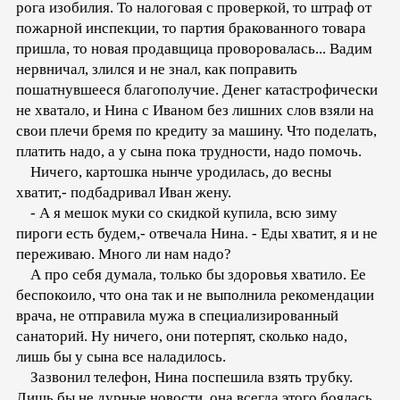
рога изобилия. То налоговая с проверкой, то штраф от
пожарной инспекции, то партия бракованного товара
пришла, то новая продавщица проворовалась... Вадим
нервничал, злился и не знал, как поправить
пошатнувшееся благополучие. Денег катастрофически
не хватало, и Нина с Иваном без лишних слов взяли на
свои плечи бремя по кредиту за машину. Что поделать,
платить надо, а у сына пока трудности, надо помочь.
Ничего, картошка нынче уродилась, до весны
хватит,- подбадривал Иван жену.
- А я мешок муки со скидкой купила, всю зиму
пироги есть будем,- отвечала Нина. - Еды хватит, я и не
переживаю. Много ли нам надо?
А про себя думала, только бы здоровья хватило. Ее
беспокоило, что она так и не выполнила рекомендации
врача, не отправила мужа в специализированный
санаторий. Ну ничего, они потерпят, сколько надо,
лишь бы у сына все наладилось.
Зазвонил телефон, Нина поспешила взять трубку.
Лишь бы не дурные новости, она всегда этого боялась.