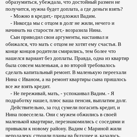
образумиться, убеждала, что достойный размен не
получится, нужна будет доплата, а где деньги взять?
- Можно в кредит,- предложил Вадим.
- Никогда мы с отцом в долг не жили, нечего и
начинать на старости лет,- возразила Нина.
Сын приводил свои аргументы, настаивал и
обижался, что мать с отцом не хотят ему счастья. В
конце концов родители смирились, тем более что
нашелся вариант без доплаты. Правда, одна из квартир
была совсем маленькая, а во второй требовалось
сделать капитальный ремонт. В маленькую переехали
Нина с Иваном, а на ремонт квартиры сына пришлось
все же взять кредит.
- Не переживай, мать, - успокаивал Вадим. - Я
подработку нашел, плюс ваша пенсия, выплатим долг.
Действительно, за год сумели погасить кредит, и
Нина повеселела. Они с мужем обжились в своей
маленькой квартирке, перезнакомились с соседями и
привыкли к новому району. Вадим с Мариной жили
неподалеку, строили планы на будущее и, казалось,