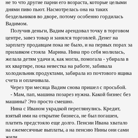
не то что другие парни его возраста, которые целыми
днями пиво пьют. Насмотрелась она на таких
бездельников во дворе, потому особенно гордилась
Вадимом.
Получив деньги, Вадим арендовал точку в торговом
центре, завез товар и занялся торговлей. Денег на
зарплату продавцам пока не было, и на первых порах за
прилавком стояла Марина. Нина про себя молилась,
желала детям удачи и, как могла, помогала - убирала в
их квартире, пока невестка на работе, забивала
холодильник продуктами, забирала из почтового ящика
счета и оплачивала.
Через три месяца Вадим снова пришел с просьбой.
- Мам, пап, машина позарез нужна. Какой бизнес без
машины? Это просто смешно.
Нина с Иваном украдкой переглянулись. Кредит,
взятый ими на открытие бизнеса, не был погашен,
платить предстояло еще долго. Пенсии Ивана хватало
на ежемесячные выплаты, а на пенсию Нины они сами
жили.