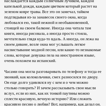
наслаждается каждым солнечным лучиком, каждой
капелькой дождя, каждым цветком который растет на
зеленом ковре травы. Все это он замечал, тайком
подглядывая из-за занавесок своего окна, когда
любовался ею, такой нежной и необыкновенной,
стоящей на своем балконе. Иногда она читала там
книги, иногда рисовала, а иногда просто стояла,
мечтательно глядя куда-то вдаль. А иногда, он лежа на
своем диване, возле окна мог услышать легкое
насвистывание модной песни, или какие-то незнакомые
слова, которые девушка пела на иностранном языке,
очень похожем на испанский.
Часами она могла разговаривать по телефону и тогда ее
звонкий, как колокольчики, смех разносился по двору.
Он еще долго удивлялся ну с кем и о чем можно
столько говорить? И зачем рассказывать свои мысли
вслух, если из них, как их тонкой паутины можно
сплести красивую, вечную историю? Или сложить
красивую песню о любви? Вот, например, как делал он.