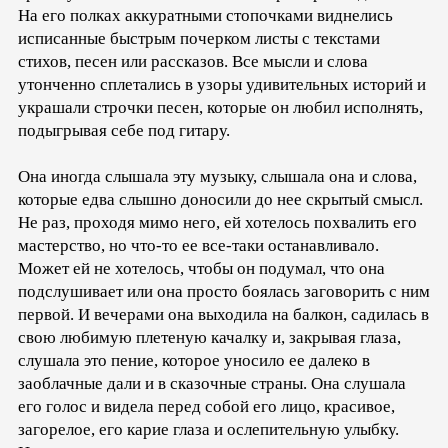
На его полках аккуратными стопочками виднелись
исписанные быстрым почерком листы с текстами
стихов, песен или рассказов. Все мысли и слова
утонченно сплетались в узоры удивительных историй и
украшали строчки песен, которые он любил исполнять,
подыгрывая себе под гитару.
Она иногда слышала эту музыку, слышала она и слова,
которые едва слышно доносили до нее скрытый смысл.
Не раз, проходя мимо него, ей хотелось похвалить его
мастерство, но что-то ее все-таки останавливало.
Может ей не хотелось, чтобы он подумал, что она
подслушивает или она просто боялась заговорить с ним
первой. И вечерами она выходила на балкон, садилась в
свою любимую плетеную качалку и, закрывая глаза,
слушала это пение, которое уносило ее далеко в
заоблачные дали и в сказочные страны. Она слушала
его голос и видела перед собой его лицо, красивое,
загорелое, его карие глаза и ослепительную улыбку.