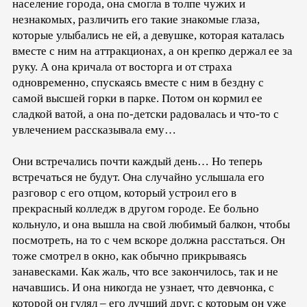
население города, она смогла в толпе чужих и
незнакомых, различить его такие знакомые глаза,
которые улыбались не ей, а девушке, которая каталась
вместе с ним на аттракционах, а он крепко держал ее за
руку. А она кричала от восторга и от страха
одновременно, спускаясь вместе с ним в бездну с
самой высшей горки в парке. Потом он кормил ее
сладкой ватой, а она по-детски радовалась и что-то с
увлечением рассказывала ему…
Они встречались почти каждый день… Но теперь
встречаться не будут. Она случайно услышала его
разговор с его отцом, который устроил его в
прекрасный колледж в другом городе. Ее больно
кольнуло, и она вышла на свой любимый балкон, чтобы
посмотреть, на то с чем вскоре должна расстаться. Он
тоже смотрел в окно, как обычно прикрываясь
занавесками. Как жаль, что все закончилось, так и не
начавшись. И она никогда не узнает, что девчонка, с
которой он гулял – его лучший друг, с которым он уже