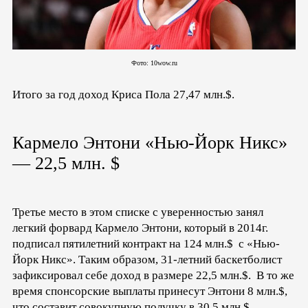
Фото: 10wow.ru
Итого за год доход Криса Пола 27,47 млн.$.
Кармело Энтони «Нью-Йорк Никс»
— 22,5 млн. $
Третье место в этом списке с уверенностью занял
легкий форвард Кармело Энтони, который в 2014г.
подписал пятилетний контракт на 124 млн.$ с «Нью-
Йорк Никс». Таким образом, 31-летний баскетболист
зафиксировал себе доход в размере 22,5 млн.$. В то же
время спонсорские выплаты принесут Энтони 8 млн.$,
что составит совокупную получку в 30,5 млн.$.