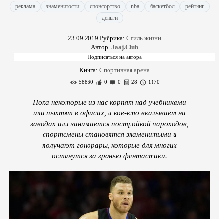
реклама
знаменитости
спонсорство
nba
баскетбол
рейтинг
деньги
23.09.2019
Рубрика:
Стиль жизни
Автор:
Jaaj.Club
Книга:
Спортивная арена
58860
0
0
28
1170
Пока некоторые из нас корпят над учебниками
или пыхтят в офисах, а кое-кто вкалывает на
заводах или занимается постройкой пароходов,
спортсмены становятся знаменитыми и
получают гонорары, которые для многих
останутся за гранью фантастики.