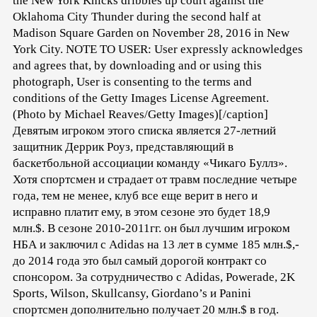
the New York Knicks dribbles up court against the
Oklahoma City Thunder during the second half at
Madison Square Garden on November 28, 2016 in New
York City. NOTE TO USER: User expressly acknowledges
and agrees that, by downloading and or using this
photograph, User is consenting to the terms and
conditions of the Getty Images License Agreement.
(Photo by Michael Reaves/Getty Images)[/caption]
Девятым игроком этого списка является 27-летний
защитник Деррик Роуз, представляющий в
баскетбольной ассоциации команду «Чикаго Буллз».
Хотя спортсмен и страдает от травм последние четыре
года, тем не менее, клуб все еще верит в него и
исправно платит ему, в этом сезоне это будет 18,9
млн.$. В сезоне 2010-2011гг. он был лучшим игроком
НБА и заключил с Adidas на 13 лет в сумме 185 млн.$,-
до 2014 года это был самый дорогой контракт со
спонсором. За сотрудничество с Adidas, Powerade, 2K
Sports, Wilson, Skullcansy, Giordano’s и Panini
спортсмен дополнительно получает 20 млн.$ в год.