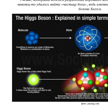
наконец-то удалось найти «частицу бога», ведь именно
бозона Хиггса.
фото: pinimg.com