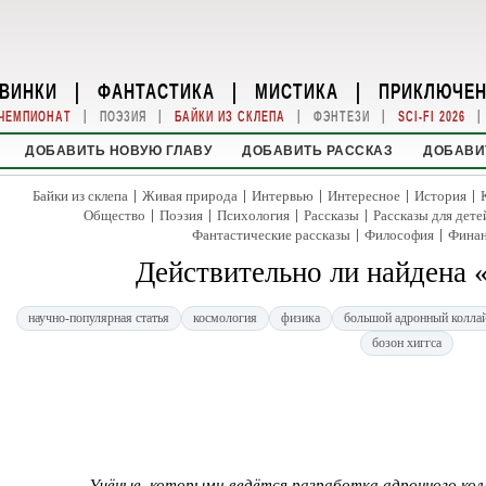
ВИНКИ
|
ФАНТАСТИКА
|
МИСТИКА
|
ПРИКЛЮЧЕ
|
|
|
|
|
ЧЕМПИОНАТ
ПОЭЗИЯ
БАЙКИ ИЗ СКЛЕПА
ФЭНТЕЗИ
SCI-FI 2026
ДОБАВИТЬ НОВУЮ ГЛАВУ
ДОБАВИТЬ РАССКАЗ
ДОБАВИ
|
|
|
|
|
Байки из склепа
Живая природа
Интервью
Интересное
История
|
|
|
|
Общество
Поэзия
Психология
Рассказы
Рассказы для дете
|
|
Фантастические рассказы
Философия
Фина
Действительно ли найдена 
научно-популярная статья
космология
физика
большой адронный колла
бозон хиггса
Учёные, которыми ведётся разработка адронного кол