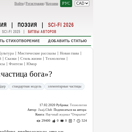
РУС
Войти
/
Регистрация
/
Корзина
НИЯ
|
ПОЭЗИЯ
|
SCI-FI 2026
|
SCI-FI 2025
БИТВЫ АВТОРОВ
ТЬ СТИХОТВОРЕНИЕ
ДОБАВИТЬ СТАТЬЮ
|
|
|
Культура
Мистические рассказы
Новая глава
|
|
|
|
й
Сказки
Стиль жизни
Технологии
|
|
нсы
Фэнтези
Юмор
«частица бога»?
йдер
стандартная модель
элементарные частицы
17.02.2020
Рубрика:
Технологии
Автор:
Jaaj.Club
Книга:
Научный журнал "Открытие"
29400
0
0
7
524
лайдера, предположили, что им,