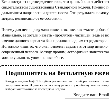
Если поступит подтверждение того, что данный квант действит
свидетельством существования Стандартной модели. Именно 
дальнейшем направлении деятельности. Эти результаты помогу
метрия, независимо от ее состояния.
Почему для него придумали такое название, как «частица бога»
Изначально, ее хотели назвать «проклятой» частицей, ведь её в
именно данного варианта был предложен одним из редакторов к
Но, важно лишь то, что она позволяет сделать этот мир именно
современный человек. Между прочим, астрофизика является так
можно услышать упоминания о боге.
Подпишитесь на бесплатную еже
Каждую неделю Jaaj.Club публикует множество статей, рассказов и стихов
затруднительная. Подписка на рассылку решит эту проблему: вам на почт
выбранной тематике за последнюю неделю.
Введите ваш Emai