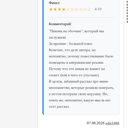
Финал:
★★★★☆☆☆☆☆☆
4/10
Комментарий:
"Пикник на обочине", который мы
заслужили.
За иронию - большой плюс.
Конечно, это дело автора, но
непонятно, почему повествование было
помещено в американские реалии.
Потому что это никак не влияет на
сюжет (или я чего-то упускаю).
В целом, забавный рассказ про мини-
инопланетян, которые решили поиграть,
а потом потеряли свою игрушку. Но,
опять же, непонятно, какую мысль нес
этот рассказ.
07.08.2026
ada1466