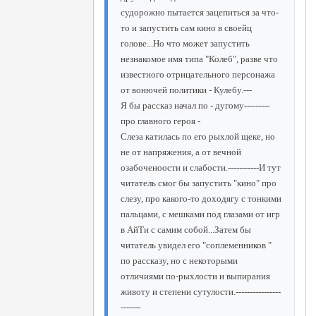
судорожно пытается зацепиться за что-
то и запустить сам кино в своейц
голове...Но что может запустить
незнакомое имя типа "Колеб", разве что
известного отрицательного персонажа
от вонючей политики - Кулебу.---
Я бы рассказ начал по - дугому---------
про главного героя -
Слеза катилась по его рыхлой щеке, но
не от напряжения, а от вечной
озабоченоости и слабости.-----------И тут
читатель смог бы запустить "кино" про
слезу, про какого-то доходягу с тонкими
пальцами, с мешками под глазами от игр
в АйТи с самим собой...Затем бы
читатель увидел его "соплеменников "
по рассказу, но с некоторыми
отличиями по-рыхлости и выпирания
животу и степени сутулости.----------------
-------