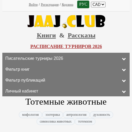
РУС
Войти
/
Регистрация
/
Корзина
Книги
&
Рассказы
РАСПИСАНИЕ ТУРНИРОВ 2026
Писательские турниры 2026
Фильтр книг
Фильтр публикаций
Личный кабинет
Тотемные животные
мифология
эзотерика
антропология
духовность
символика животных
тотемизм