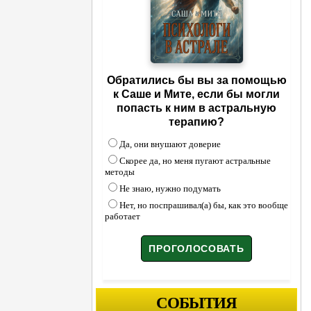
Обратились бы вы за помощью
к Саше и Мите, если бы могли
попасть к ним в астральную
терапию?
Да, они внушают доверие
Скорее да, но меня пугают астральные
методы
Не знаю, нужно подумать
Нет, но поспрашивал(а) бы, как это вообще
работает
СОБЫТИЯ