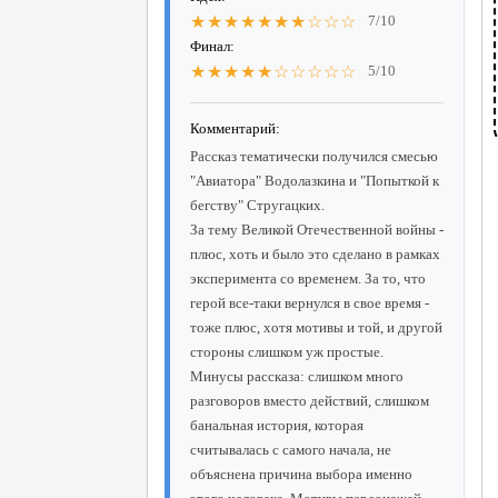
★★★★★★★☆☆☆
7/10
Финал:
★★★★★☆☆☆☆☆
5/10
Комментарий:
Рассказ тематически получился смесью
"Авиатора" Водолазкина и "Попыткой к
бегству" Стругацких.
За тему Великой Отечественной войны -
плюс, хоть и было это сделано в рамках
эксперимента со временем. За то, что
герой все-таки вернулся в свое время -
тоже плюс, хотя мотивы и той, и другой
стороны слишком уж простые.
Минусы рассказа: слишком много
разговоров вместо действий, слишком
банальная история, которая
считывалась с самого начала, не
объяснена причина выбора именно