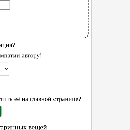
ация?
мпатии автору!
ить её на главной странице?
таринных вещей