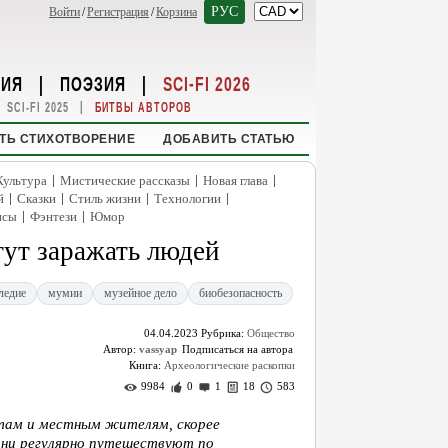
РУС
Войти
/
Регистрация
/
Корзина
НИЯ
|
ПОЭЗИЯ
|
SCI-FI 2026
|
SCI-FI 2025
БИТВЫ АВТОРОВ
ТЬ СТИХОТВОРЕНИЕ
ДОБАВИТЬ СТАТЬЮ
|
|
|
Культура
Мистические рассказы
Новая глава
|
|
|
|
й
Сказки
Стиль жизни
Технологии
|
|
нсы
Фэнтези
Юмор
ут заражать людей
ледие
мумии
музейное дело
биобезопасность
04.04.2023
Рубрика:
Общество
Автор:
vassyap
Книга:
Археологические раскопки
9984
0
1
18
583
там и местным жителям, скорее
 они регулярно путешествуют по