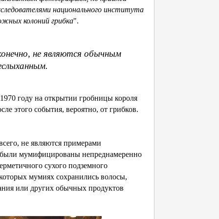
исследователями национального института
можных колоний грибка
".
онечно, не являются обычным
еслыханным.
в 1970 году на открытии гробницы короля
сле этого события, вероятно, от грибков.
всего, не являются примерами
а были мумифицированы непреднамеренно
ерметичного сухого подземного
екоторых мумиях сохранились волосы,
вания или других обычных продуктов