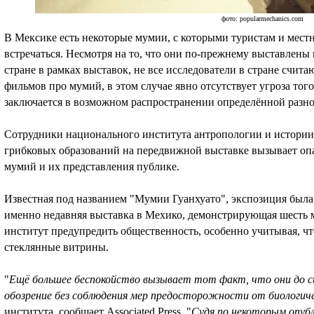
фото: popularmechanics.com
В Мексике есть некоторые мумии, с которыми туристам и местн
встречаться. Несмотря на то, что они по-прежнему выставлены
стране в рамках выставок, не все исследователи в стране счит
фильмов про мумий, в этом случае явно отсутствует угроза того
заключается в возможном распространении определённой разно
Сотрудники национального института антропологии и истории
грибковых образований на передвижной выставке вызывает оп
мумий и их представления публике.
Известная под названием "Мумии Гуанхуато", экспозиция была
именно недавняя выставка в Мехико, демонстрирующая шесть м
институт предупредить общественность, особенно учитывая, чт
стеклянные витрины.
"
Ещё большее беспокойство вызывает тот факт, что они до с
обозрение без соблюдения мер предосторожности от биологич
института, сообщает Associated Press. "
Судя по некоторым опуб