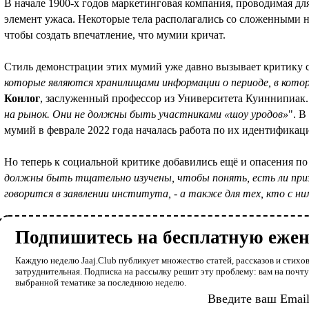
В начале 1900-х годов маркетинговая компания, проводимая дл
элемент ужаса. Некоторые тела располагались со сложенными 
чтобы создать впечатление, что мумии кричат.
Стиль демонстрации этих мумий уже давно вызывает критику с
которые являются хранилищами информации о периоде, в кото
Конлог
, заслуженный профессор из Университета Куиннипиак.
на рынок. Они не должны быть участниками «шоу уродов»
". В
мумий в феврале 2022 года началась работа по их идентификац
Но теперь к социальной критике добавились ещё и опасения по
должны быть тщательно изучены, чтобы понять, есть ли призна
говорится в заявлении института, - а также для тех, кто с 
Подпишитесь на бесплатную еже
Каждую неделю Jaaj.Club публикует множество статей, рассказов и стихов
затруднительная. Подписка на рассылку решит эту проблему: вам на почт
выбранной тематике за последнюю неделю.
Введите ваш Emai