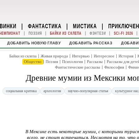
ВИНКИ
|
ФАНТАСТИКА
|
МИСТИКА
|
ПРИКЛЮЧЕ
|
|
|
|
|
ЧЕМПИОНАТ
ПОЭЗИЯ
БАЙКИ ИЗ СКЛЕПА
ФЭНТЕЗИ
SCI-FI 2026
ДОБАВИТЬ НОВУЮ ГЛАВУ
ДОБАВИТЬ РАССКАЗ
ДОБАВИ
|
|
|
|
|
Байки из склепа
Живая природа
Интервью
Интересное
История
|
|
|
|
Общество
Поэзия
Психология
Рассказы
Рассказы для дете
|
|
Фантастические рассказы
Философия
Фина
Древние мумии из Мексики мог
социальная критика
археология
научно-популярная статья
культурное нас
В Мексике есть некоторые мумии, с которыми турис
всего, не стоит встречаться. Несмотря на то, что