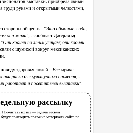
я экспонатов выставки, приобрела явный
на груди руками и открытыми челюстями,
о стороны общества. "
Это обычные люди,
ром они жили
", - сообщает
Джеральд
 "
Они ходили по этим улицам; они ходили
 связи с шумихой вокруг мексиканских
ии.
 поводу здоровья людей. "
Все мумии
ки риска для культурного наследия, -
ними работает и посетителей выставки
".
недельную рассылку
. Прочитать их все — задача весьма
у будут приходить похожие материалы сайта по
l