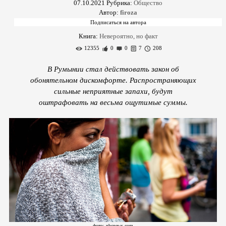
07.10.2021
Рубрика:
Общество
Автор:
firoza
Книга:
Невероятно, но факт
12355
0
0
7
208
В Румынии стал действовать закон об
обонятельном дискомфорте. Распространяющих
сильные неприятные запахи, будут
оштрафовать на весьма ощутимые суммы.
фото: nbcnews.com