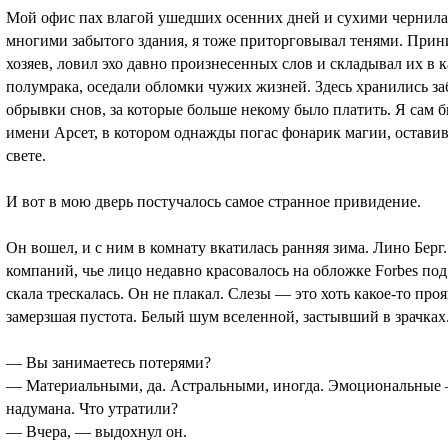
Мой офис пах влагой ушедших осенних дней и сухими чернилами
многими забытого здания, я тоже приторговывал тенями. Прин
хозяев, ловил эхо давно произнесенных слов и складывал их в к
полумрака, оседали обломки чужих жизней. Здесь хранились з
обрывки снов, за которые больше некому было платить. Я сам 
имени Арсет, в котором однажды погас фонарик магии, оставив
свете.
И вот в мою дверь постучалось самое странное привидение.
Он вошел, и с ним в комнату вкатилась ранняя зима. Лино Берг
компаний, чье лицо недавно красовалось на обложке Forbes по
скала трескалась. Он не плакал. Слезы — это хоть какое-то про
замерзшая пустота. Белый шум вселенной, застывший в зрачка
— Вы занимаетесь потерями?
— Материальными, да. Астральными, иногда. Эмоциональные — 
надумана. Что утратили?
— Вчера, — выдохнул он.