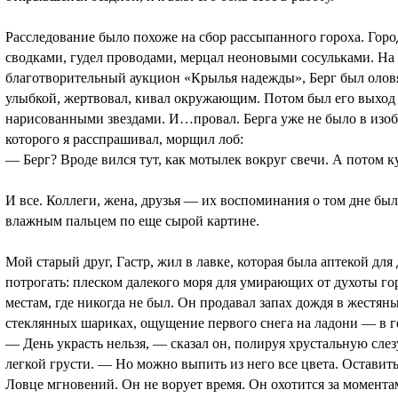
Расследование было похоже на сбор рассыпанного гороха. Горо
сводками, гудел проводами, мерцал неоновыми сосульками. На 
благотворительный аукцион «Крылья надежды», Берг был олов
улыбкой, жертвовал, кивал окружающим. Потом был его выход 
нарисованными звездами. И…провал. Берга уже не было в изо
которого я расспрашивал, морщил лоб:
— Берг? Вроде вился тут, как мотылек вокруг свечи. А потом ку
И все. Коллеги, жена, друзья — их воспоминания о том дне бы
влажным пальцем по еще сырой картине.
Мой старый друг, Гастр, жил в лавке, которая была аптекой для
потрогать: плеском далекого моря для умирающих от духоты го
местам, где никогда не был. Он продавал запах дождя в жестян
стеклянных шариках, ощущение первого снега на ладони — в г
— День украсть нельзя, — сказал он, полируя хрустальную слезу
легкой грусти. — Но можно выпить из него все цвета. Оставит
Ловце мгновений. Он не ворует время. Он охотится за моментам