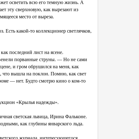
ожет осветить всю его темную жизнь. А
ет эту сверхновую, как вырезают из
мящееся место от выреза.
з. Есть какой-то коллекционер светлячков,
 как последний лист на ясене.
звенели порванные струны. — Но не сами
сцене, и гром обрушился на меня, как
, что вышла на поклон. Помню, как свет
роме — нет. Будто смотрю кино о ком-то
аукцион «Крылья надежды».
ичная светская львица, Ирина Фальконе.
лодными, как глубины январского льда.
светского журнала, интересующегося