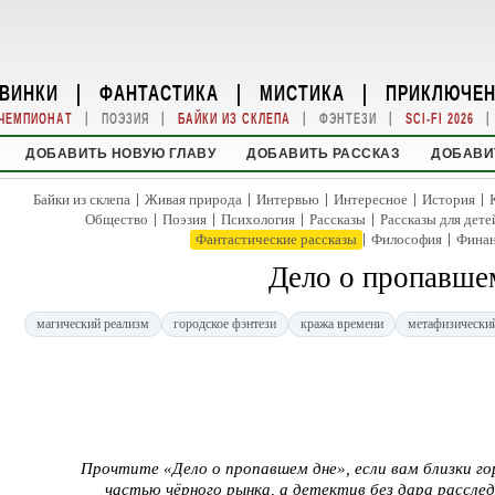
ВИНКИ
|
ФАНТАСТИКА
|
МИСТИКА
|
ПРИКЛЮЧЕ
|
|
|
|
|
ЧЕМПИОНАТ
ПОЭЗИЯ
БАЙКИ ИЗ СКЛЕПА
ФЭНТЕЗИ
SCI-FI 2026
ДОБАВИТЬ НОВУЮ ГЛАВУ
ДОБАВИТЬ РАССКАЗ
ДОБАВИ
|
|
|
|
|
Байки из склепа
Живая природа
Интервью
Интересное
История
|
|
|
|
Общество
Поэзия
Психология
Рассказы
Рассказы для дете
|
|
Фантастические рассказы
Философия
Фина
Дело о пропавше
магический реализм
городское фэнтези
кража времени
метафизический
Прочтите «Дело о пропавшем дне», если вам близки го
частью чёрного рынка, а детектив без дара рассл