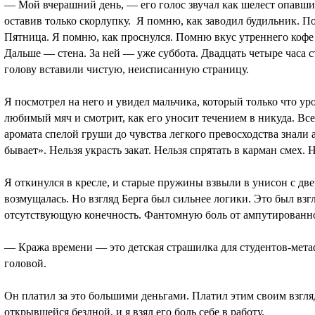
— Мой вчерашний день, — его голос звучал как шелест опавших
оставив только скорлупку. Я помню, как заводил будильник. По
Пятница. Я помню, как проснулся. Помню вкус утреннего ко
Дальше — стена. За ней — уже суббота. Двадцать четыре часа
голову вставили чистую, неисписанную страницу.
Я посмотрел на него и увидел мальчика, который только что ур
любимый мяч и смотрит, как его уносит течением в никуда. Все 
аромата спелой груши до чувства легкого превосходства знали а
бывает». Нельзя украсть закат. Нельзя спрятать в карман смех.
Я откинулся в кресле, и старые пружины взвыли в унисон с дв
возмущалась. Но взгляд Берга был сильнее логики. Это был взг
отсутствующую конечность. Фантомную боль от ампутированно
— Кража времени — это детская страшилка для студентов-метаф
головой.
Он платил за это большими деньгами. Платил этим своим взгля
открывшейся бездной, и я взял его боль себе в работу.