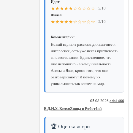
Идея:
★★★★★☆☆☆☆☆
5/10
Финал:
★★★★★☆☆☆☆☆
5/10
Комментарий:
Новый вариант рассказа динамичнее и
интереснее, есть уже некая притчевость
в повествовании. Единственное, что
мне непонятно - в чем уникальность
Алисы и Яши, кроме того, что они
разговаривают?! И почему их
уникальность так влияет на мир.
05.08.2026
ada1466
В.Д.Н.Х. КолхоZница и Робот4ий
🏆 Оценка жюри