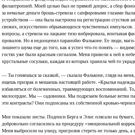
филантропией. Моей целью был не прямой допрос, а сбор фон
за немалые деньги брошь-стрекоза с сапфировыми глазами бы
устройством — она была настроена на регистрацию сгустков а
свежих, искусственно обрывающихся чувственных импульсов. Я
вопросы, а стрекоза на лацкане тихо вибрировала, впитывая ф
провалов. Но я недооценил паранойю Фальконе. Ее люди, маги-
лишнего шума еще до того, как я успел что-то понять — видим
гостях уже были красным сигналом. Меня привели к ней в небе
хрустальные сосульки, каждая из которых хранила чей-то украд
— Ты гоняешься за сказкой, — сказала Фальконе, глядя на меня,
ищешь призрак и мешаешь настоящей работе. «Крылья надежд
избавляться от болезненных, травмирующих воспоминаний. То
милосердие. Мы — садовники. Мы подрезаем больные ветви па
эти контракты? Они подписаны их собственной кровью-чернил
Мне показали листы. Подписи Берга и Элис плясали на бумаге
добровольно согласились на процедуру «эмоциональной коррек
Меня выбросили на улицу, пригрозив стереть не только день, а