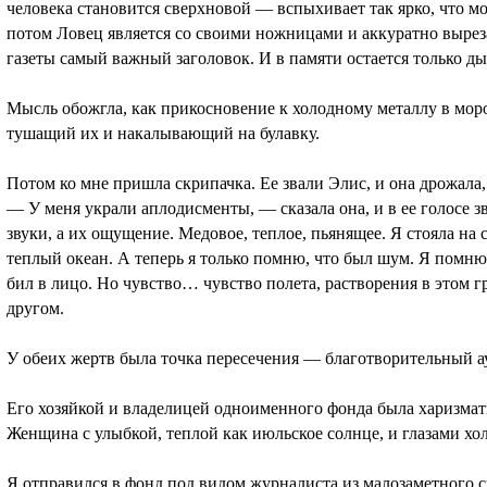
человека становится сверхновой — вспыхивает так ярко, что м
потом Ловец является со своими ножницами и аккуратно выреза
газеты самый важный заголовок. И в памяти остается только ды
Мысль обожгла, как прикосновение к холодному металлу в моро
тушащий их и накалывающий на булавку.
Потом ко мне пришла скрипачка. Ее звали Элис, и она дрожала,
— У меня украли аплодисменты, — сказала она, и в ее голосе 
звуки, а их ощущение. Медовое, теплое, пьянящее. Я стояла на 
теплый океан. А теперь я только помню, что был шум. Я помню
бил в лицо. Но чувство… чувство полета, растворения в этом г
другом.
У обеих жертв была точка пересечения — благотворительный 
Его хозяйкой и владелицей одноименного фонда была харизмат
Женщина с улыбкой, теплой как июльское солнце, и глазами хо
Я отправился в фонд под видом журналиста из малозаметного 