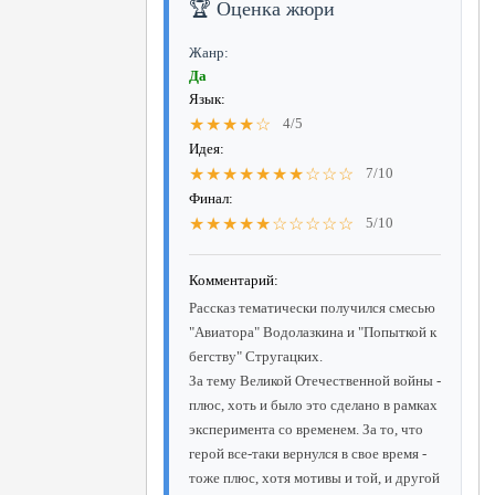
🏆 Оценка жюри
Жанр:
Да
Язык:
★★★★☆
4/5
Идея:
★★★★★★★☆☆☆
7/10
Финал:
★★★★★☆☆☆☆☆
5/10
Комментарий:
Рассказ тематически получился смесью
"Авиатора" Водолазкина и "Попыткой к
бегству" Стругацких.
За тему Великой Отечественной войны -
плюс, хоть и было это сделано в рамках
эксперимента со временем. За то, что
герой все-таки вернулся в свое время -
тоже плюс, хотя мотивы и той, и другой