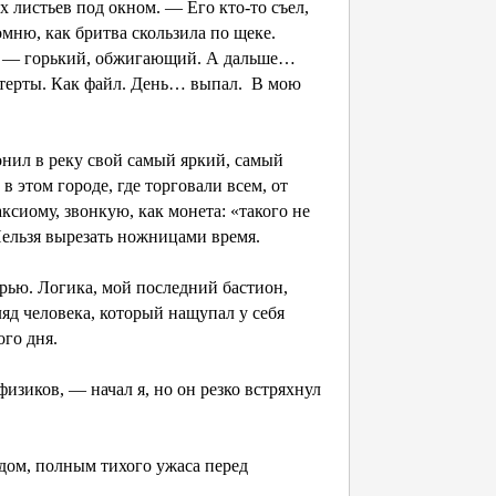
 листьев под окном. — Его кто-то съел,
мню, как бритва скользила по щеке.
фе — горький, обжигающий. А дальше…
 стерты. Как файл. День… выпал. В мою
онил в реку свой самый яркий, самый
в этом городе, где торговали всем, от
ксиому, звонкую, как монета: «такого не
 Нельзя вырезать ножницами время.
ерью. Логика, мой последний бастион,
ляд человека, который нащупал у себя
го дня.
изиков, — начал я, но он резко встряхнул
дом, полным тихого ужаса перед