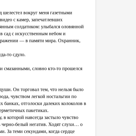
д шелестел вокруг меня газетными
видео с камер, запечатлевших
янным солдатиком: улыбался оловянной
в сад с искусственным небом и
бражении — в памяти мира. Охранник,
да-то сдуло.
ли смазанными, словно кто-то прошелся
 души. Он торговал тем, что нельзя было
рода, чувством легкой ностальгии по
ых банках, отголоски далеких колоколов в
ерметичных пакетиках.
, в которой навсегда застыло чувство
ь черно-белый негатив. Ходят слухи… о
и. За теми секундами, когда сердце