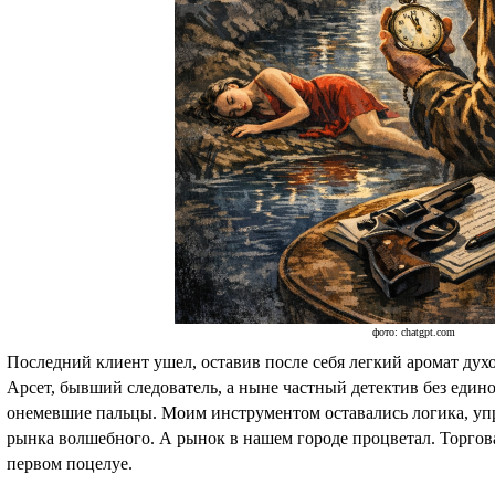
фото: chatgpt.com
Последний клиент ушел, оставив после себя легкий аромат духо
Арсет, бывший следователь, а ныне частный детектив без един
онемевшие пальцы. Моим инструментом оставались логика, уп
рынка волшебного. А рынок в нашем городе процветал. Торгова
первом поцелуе.