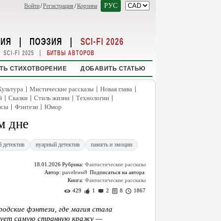
РУС
Войти
/
Регистрация
/
Корзина
НИЯ
|
ПОЭЗИЯ
|
SCI-FI 2026
|
SCI-FI 2025
БИТВЫ АВТОРОВ
ТЬ СТИХОТВОРЕНИЕ
ДОБАВИТЬ СТАТЬЮ
|
|
|
Культура
Мистические рассказы
Новая глава
|
|
|
|
й
Сказки
Стиль жизни
Технологии
|
|
нсы
Фэнтези
Юмор
м дне
 детектив
нуарный детектив
память и эмоции
18.01.2026
Рубрика:
Фантастические рассказы
Автор:
pavelross9
Книга:
Фантастические рассказы
429
1
2
8
1867
родские фэнтези, где магия стала
едует самую странную кражу —