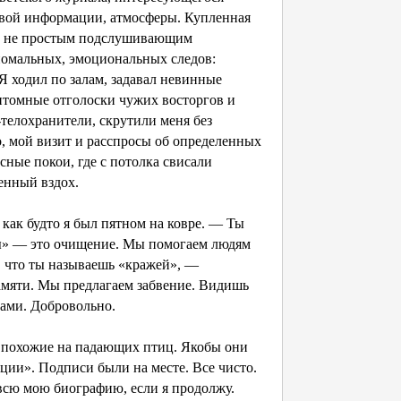
овой информации, атмосферы. Купленная
ла не простым подслушивающим
номальных, эмоциональных следов:
 ходил по залам, задавал невинные
антомные отголоски чужих восторгов и
телохранители, скрутили меня без
о, мой визит и расспросы об определенных
сные покои, где с потолка свисали
енный вздох.
 как будто я был пятном на ковре. — Ты
ы» — это очищение. Мы помогаем людям
, что ты называешь «кражей», —
мяти. Мы предлагаем забвение. Видишь
ами. Добровольно.
, похожие на падающих птиц. Якобы они
ции». Подписи были на месте. Все чисто.
 всю мою биографию, если я продолжу.