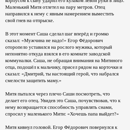
корпусом к сыну ударил его кулаком левой руки в лицо.
Маленький Митя отлетел на пару метров. Отец
направился к нему с явным намерением выместить
свой гнев на отпрыске.
В этот момент Саша сделал шаг вперёд и громко
сказал: «Мужчина не надо!» Егор Фёдорович
оторопело уставился на рослого мужика, который
непонятно откуда взялся в его комнате заводской
коммуналки. Саша, не обращая внимания на Митиного
отца, подошёл к мальчику, присел рядом на корточки и
сказал: «Дмитрий, ты настоящий герой, что набрался
смелости защитить маму.»
Митя пытался через плечо Саши посмотреть, что
делает его отец. Увидев это Саша, почувствовав, что к
нему возвращается способность управлять снами,
спросил у маленького Мити: «Хочешь папа выйдет?»
Митя кивнул головой. Егор Фёдорович повернулся к