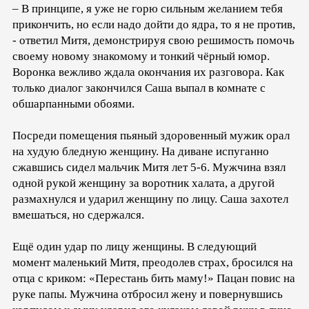
– В принципе, я уже не горю сильным желанием тебя
прикончить, но если надо дойти до ядра, то я не против,
- ответил Митя, демонстрируя свою решимость помочь
своему новому знакомому и тонкий чёрный юмор.
Воронка вежливо ждала окончания их разговора. Как
только диалог закончился Саша выпал в комнате с
обшарпанными обоями.
Посреди помещения пьяный здоровенный мужик орал
на худую бледную женщину. На диване испуганно
сжавшись сидел мальчик Митя лет 5-6. Мужчина взял
одной рукой женщину за воротник халата, а другой
размахнулся и ударил женщину по лицу. Саша захотел
вмешаться, но сдержался.
Ещё один удар по лицу женщины. В следующий
момент маленький Митя, преодолев страх, бросился на
отца с криком: «Перестань бить маму!» Пацан повис на
руке папы. Мужчина отбросил жену и повернувшись