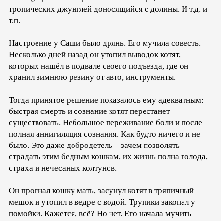
тропических джунглей доносящийся с долины. И т.д. и
т.п.
Настроение у Саши было дрянь. Его мучила совесть.
Несколько дней назад он утопил выводок котят,
которых нашёл в подвале своего подъезда, где он
хранил зимнюю резину от авто, инструменты.
Тогда принятое решение показалось ему адекватным:
быстрая смерть и сознание котят перестанет
существовать. Небольшое переживание боли и после
полная аннигиляция сознания. Как будто ничего и не
было. Это даже добродетель – зачем позволять
страдать этим бедным кошкам, их жизнь полна голода,
страха и нечесаных колтунов.
Он прогнал кошку мать, засунул котят в тряпичный
мешок и утопил в ведре с водой. Трупики закопал у
помойки. Кажется, всё? Но нет. Его начала мучить