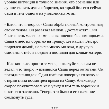
уровне интуиции и точного знания, что сознание или
лучше сказать душа оборотня, который бил его сейчас
была в теле одного из утопленных котят.
- Блин, что я творю, - Саша обрёл полный контроль над
своим телом. Он развязал мешок. Достал котят. Они
были очень маленькими и совершенно беспомощными.
Саша отнёс их обратно на тряпку, где нашёл. Быстро
поднялся домой, налил в миску молока, в другую
сметаны, отнёс в подвал и поставил для кошки-матери.
- Кис-кис-кис, простите меня, пожалуйста, я сам не
ведал, что творю, - извинился Саша перед котятами. Он
погладил выводок. Один котёнок повернул головку и
открыв глаза посмотрел прямо на Сашу. Александр
скорее почувствовал, чем увидел там тень воронки и
опять его засосало. Теперь это было и его желание –
скользнуть туда.
***