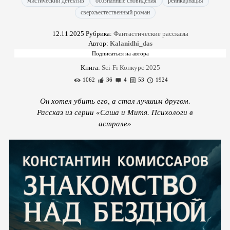
мистический детектив
осознанные сновидения
реинкарнация
сверхъестественный роман
12.11.2025
Рубрика:
Фантастические рассказы
Автор:
Kalanidhi_das
Книга:
Sci-Fi Конкурс 2025
1062
36
4
53
1924
Он хотел убить его, а стал лучшим другом.
Рассказ из серии «Саша и Митя. Психологи в
астрале»