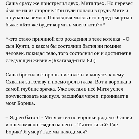
Саша сразу же пристрелил двух, Митя трёх. Но перевес
был не на из стороне. Три пули попали в грудь Мите и
он упал на землю. Последняя мысль его перед смертью
была: «Кто же будет кормить моего кота?»*
*-это стало причиной его рождения в теле котёнка. «О
сын Кунти, о каком бы состоянии бытия ни помнил
человек, покидая тело, того состояния он и достигнет в
следующей жизни.»(Бхагавад-гита 8.6)
Саша бросил в стороны пистолеты и кинулся к нему.
Схватил за голову и посмотрел в глаза. Вот и воронка в
самой глубине зрачка. Уже влетая в неё Митя успел
почувствовать как пуля, расшибая череп, проникает в
мозг Борика.
– Ядрён батон! - Митя летел по воронке рядом с Сашей
и ошеломлено глядел на него. - Ты кто такой? Где
Борик? Я умер? Где мы находимся?