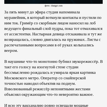
фото: chatgpt.com
За пять минут до эфира студия напоминала
муравейник, в который воткнули контакты и пустили по
ним ток. Гримёр со скорбным лицом наносил на лоб
ведущего финальный слой пудры, пока тот отмахивался
от ассистентки. Настырная девица отскакивала и тут же
возвращалась, словно двигалась на пружинах. Листы с
распечатанными вопросами в её руках колыхались
веером.
В наушнике что-то монотонно бубнил звукорежиссёр. В
такт его голосу на изогнутой стене студии
бессмысленно рождалась и умирала яркая картинка
Московского метро. Оператор со снайперской
точностью наводил объектив на подиум.
Взволнованный режиссёр непонятными жестами
объяснял окружающим что-то невероятно важное.
И всю эту вакханалию ровно освещали мощные