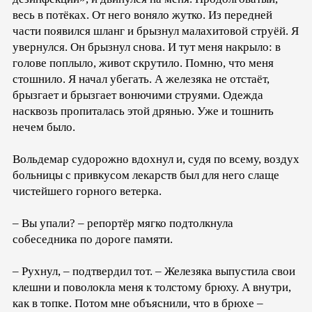
весь в потёках. От него воняло жутко. Из передней
части появился шланг и брызнул малахитовой струёй. Я
увернулся. Он брызнул снова. И тут меня накрыло: в
голове поплыло, живот скрутило. Помню, что меня
стошнило. Я начал убегать. А железяка не отстаёт,
брызгает и брызгает вонючими струями. Одежда
насквозь пропиталась этой дрянью. Уже и тошнить
нечем было.
Вольдемар судорожно вдохнул и, судя по всему, воздух
больницы с привкусом лекарств был для него слаще
чистейшего горного ветерка.
– Вы упали? – репортёр мягко подтолкнула
собеседника по дороге памяти.
– Рухнул, – подтвердил тот. – Железяка выпустила свои
клешни и поволокла меня к толстому брюху. А внутри,
как в топке. Потом мне объяснили, что в брюхе –