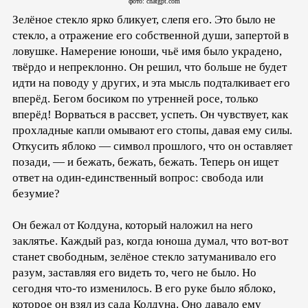
фото: chatgpt.com
Зелёное стекло ярко бликует, слепя его. Это было не
стекло, а отражение его собственной души, запертой в
ловушке. Намерение юноши, чьё имя было украдено,
твёрдо и непреклонно. Он решил, что больше не будет
идти на поводу у других, и эта мысль подталкивает его
вперёд. Бегом босиком по утренней росе, только
вперёд! Ворваться в рассвет, успеть. Он чувствует, как
прохладные капли омывают его стопы, давая ему силы.
Откусить яблоко — символ прошлого, что он оставляет
позади, — и бежать, бежать, бежать. Теперь он ищет
ответ на один-единственный вопрос: свобода или
безумие?
Он бежал от Колдуна, который наложил на него
заклятье. Каждый раз, когда юноша думал, что вот-вот
станет свободным, зелёное стекло затуманивало его
разум, заставляя его видеть то, чего не было. Но
сегодня что-то изменилось. В его руке было яблоко,
которое он взял из сада Колдуна. Оно давало ему