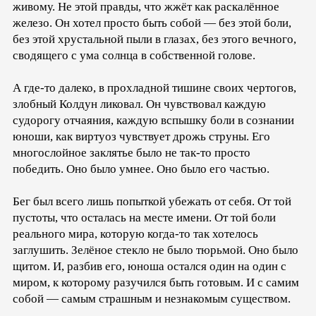
живому. Не этой правды, что жжёт как раскалённое
железо. Он хотел просто быть собой — без этой боли,
без этой хрустальной пыли в глазах, без этого вечного,
сводящего с ума солнца в собственной голове.
А где-то далеко, в прохладной тишине своих чертогов,
злобный Колдун ликовал. Он чувствовал каждую
судорогу отчаяния, каждую вспышку боли в сознании
юноши, как виртуоз чувствует дрожь струны. Его
многослойное заклятье было не так-то просто
победить. Оно было умнее. Оно было его частью.
Бег был всего лишь попыткой убежать от себя. От той
пустоты, что осталась на месте имени. От той боли
реального мира, которую когда-то так хотелось
заглушить. Зелёное стекло не было тюрьмой. Оно было
щитом. И, разбив его, юноша остался один на один с
миром, к которому разучился быть готовым. И с самим
собой — самым страшным и незнакомым существом.