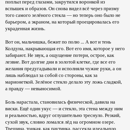
поплыл перед глазами, закрутился воронкой из
вспышек и образов. Он снова видел всё через призму
того самого зелёного стекла — но теперь оно было не
барьером, а экраном, на который проецировалась его
украденная жизнь.
Вот он, мальчишка, бежит по полю ... А вот и тень
Колдуна, накрывающая его. Вот его имя, которое у него
забирают. Не звук, а ощущение потери, острое, как
лезвие. Вот долгие дни в золотой клетке, где все его
желания предугадывали и исполняли чужие руки, а он
лишь наблюдал за собой со стороны, как за
марионеткой. Зелёное стекло делало эту ложь сладкой,
а правду — невыносимой.
Боль нарастала, становилась физической, давила на
виски. Ещё один укус — и стекло, эта стена между ним
и реальностью, вдруг оглушительно треснуло. Резкий,
сухой звук, словно ломался лёд на огромном озере.
Трещина, тонкая, как паутинка, рассекла идеальную