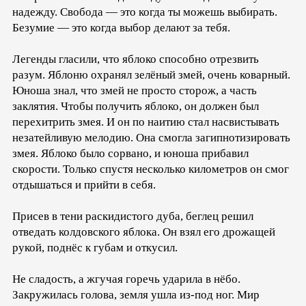
надежду. Свобода — это когда ты можешь выбирать.
Безумие — это когда выбор делают за тебя.
Легенды гласили, что яблоко способно отрезвить
разум. Яблоню охранял зелёный змей, очень коварный.
Юноша знал, что змей не просто сторож, а часть
заклятия. Чтобы получить яблоко, он должен был
перехитрить змея. И он по наитию стал насвистывать
незатейливую мелодию. Она смогла загипнотизировать
змея. Яблоко было сорвано, и юноша прибавил
скорости. Только спустя несколько километров он смог
отдышаться и прийти в себя.
Присев в тени раскидистого дуба, беглец решил
отведать колдовского яблока. Он взял его дрожащей
рукой, поднёс к губам и откусил.
Не сладость, а жгучая горечь ударила в нёбо.
Закружилась голова, земля ушла из-под ног. Мир