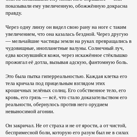
показывали ему увеличенную, обожжённую докрасна
правду.
Через одну линзу он видел свою рану на ноге с таким
увеличением, что она казалась бездной. Через другую
— мельчайшие частицы земли на руках превращались в
чудовищные, инопланетные валуны. Солнечный луч,
едва коснувшийся кожи, через искажённое стёклышко
прожигал её дотла, вызывая адскую, фантомную боль.
Это была пытка гиперреальностью. Каждая клетка его
тела кричала под прицельным взглядом этих
крошечных зелёных солнц. Его собственное тело, его
кровь, его грязь — всё, что стало доказательством его
реальности, обернулось против него орудием
невыносимой агонии.
Он закричал. Не от страха и не от ярости, а от чистой,
беспримесной боли, которую его разум был не в силах