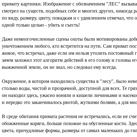
примату картинки. Изображение с обозначением "ЛЕС" вызыва
смотрел на существ, подобных себе и многих других, никогда 
по виду, размеру, цвету, повадкам и с удивлением отмечал, что 
одной только целью - убить и съесть!
Даже немногочисленные сцены охоты были мотивированы добы
уничтожением любого, кто встретится на пути. Сам примат пост
живое, что встречал, даже если им нельзя утолить постоянный
зачем заложил этот алгоритм действий в его голову и головы е
выжженной земли, он не знал, но следовал ему всегда.
Окружение, в котором находились существа в "лесу", было нев
столько воды, чистой и прозрачной, доступной для всех. Те гр
он находил здесь, ужасно воняли и кишели личинками и насеко
и нередко это заканчивалось рвотой, жуткими болями, а для мн
В среде обитания примата растения не встречались, если не сч
обожженные коряги, больше похожие на обугленные кости. Здесь
цвета, причудливые формы, размеры от самых маленьких до гиг