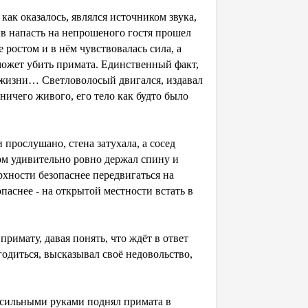
ак оказалось, являлся источником звука,
в напасть на непрошеного гостя прошел
 ростом и в нём чувствовалась сила, а
сможет убить примата. Единственный факт,
е жизни… Светловолосый двигался, издавал
ничего живого, его тело как будто было
прослушано, стена затухала, а сосед
том удивительно ровно держал спину и
рхности безопаснее передвигаться на
опаснее - на открытой местности встать в
римату, давая понять, что ждёт в ответ
годиться, высказывал своё недовольство,
 сильными руками поднял примата в