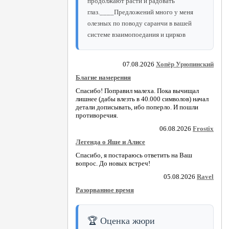
продолжают расти и радовать
глаз.____Предложений много у меня
олезных по поводу саранчи в вашей
системе взаимопоедания и цирков
07.08.2026
Хопёр Урюпинский
Благие намерения
Спасибо! Поправил малеха. Пока вычищал
лишнее (дабы влезть в 40.000 символов) начал
детали дописывать, ибо поперло. И пошли
противоречия.
06.08.2026
Frostix
Легенда о Яше и Алисе
Спасибо, я постараюсь ответить на Ваш
вопрос. До новых встреч!
05.08.2026
Ravel
Разорванное время
🏆 Оценка жюри