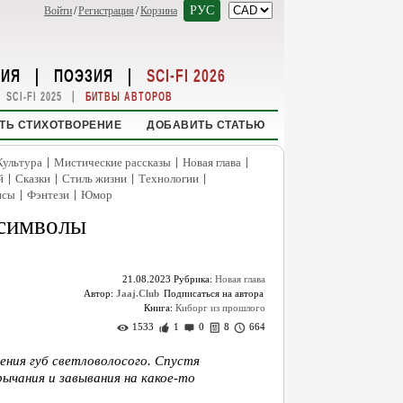
РУС
Войти
/
Регистрация
/
Корзина
НИЯ
|
ПОЭЗИЯ
|
SCI-FI 2026
|
SCI-FI 2025
БИТВЫ АВТОРОВ
ТЬ СТИХОТВОРЕНИЕ
ДОБАВИТЬ СТАТЬЮ
|
|
|
Культура
Мистические рассказы
Новая глава
|
|
|
|
й
Сказки
Стиль жизни
Технологии
|
|
нсы
Фэнтези
Юмор
 символы
21.08.2023
Рубрика:
Новая глава
Автор:
Jaaj.Club
Книга:
Киборг из прошлого
1533
1
0
8
664
ния губ светловолосого. Спустя
рычания и завывания на какое-то