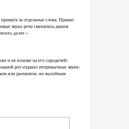
 примата за отдельные слова. Примат
асивые звуки речи сменялись диким
итать далее »
же и не похоже на его сородичей:
большой рот издавал непривычные звуки:
ньем или рычанием, ни жалобным