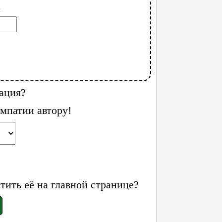
l
ация?
мпатии автору!
ить её на главной странице?