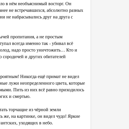
ло в нём необъяснимый восторг. Он
ранее не встречавшихся, абсолютно разных
они не набрасывались друг на друга с
чей пропитания, а не простым
упал всегда именно так - убивал всё
 голод, надо просто уничтожить… Кто и
го сородичей и других обитателей
ероятным! Никогда ещё примат не видел
язные лужи неопределенного цвета, которые
мыми. Пить из них всё равно приходилось
огих и смертью.
итать торчащие из чёрной земли
 же, на картинке, он видел чудо! Яркие
антских, уходящих в небо.