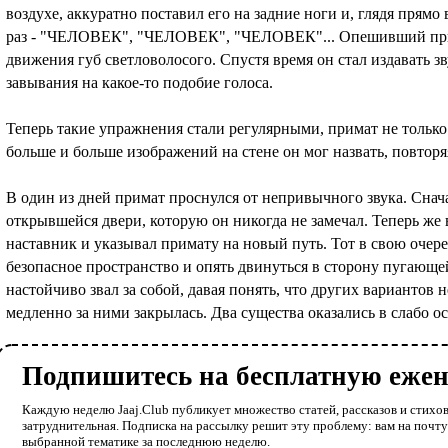
воздухе, аккуратно поставил его на задние ноги и, глядя прямо
раз - "ЧЕЛОВЕК", "ЧЕЛОВЕК", "ЧЕЛОВЕК"... Опешивший прим
движения губ светловолосого. Спустя время он стал издавать з
завывания на какое-то подобие голоса.
Теперь такие упражнения стали регулярными, примат не только 
больше и больше изображений на стене он мог назвать, повторя
В один из дней примат проснулся от непривычного звука. Снач
открывшейся двери, которую он никогда не замечал. Теперь же 
наставник и указывал примату на новый путь. Тот в свою очер
безопасное пространство и опять двинуться в сторону пугающе
настойчиво звал за собой, давая понять, что других вариантов н
медленно за ними закрылась. Два существа оказались в слабо 
Подпишитесь на бесплатную еже
Каждую неделю Jaaj.Club публикует множество статей, рассказов и стихов
затруднительная. Подписка на рассылку решит эту проблему: вам на почт
выбранной тематике за последнюю неделю.