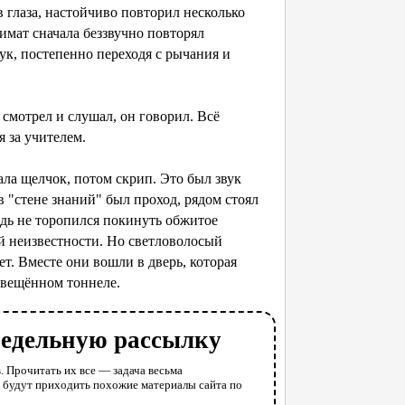
 в глаза, настойчиво повторил несколько
ат сначала беззвучно повторял
вук, постепенно переходя с рычания и
смотрел и слушал, он говорил. Всё
я за учителем.
ала щелчок, потом скрип. Это был звук
в "стене знаний" был проход, рядом стоял
едь не торопился покинуть обжитое
й неизвестности. Но светловолосый
ет. Вместе они вошли в дверь, которая
освещённом тоннеле.
недельную рассылку
. Прочитать их все — задача весьма
у будут приходить похожие материалы сайта по