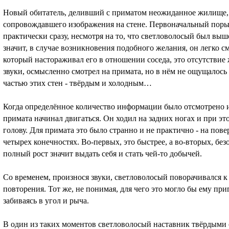
Новый обитатель, деливший с приматом неожиданное жилище, к
сопровождавшего изображения на стене. Первоначальный поры
практически сразу, несмотря на то, что светловолосый был выше
значит, в случае возникновения подобного желания, он легко 
который настораживал его в отношении соседа, это отсутстви
звуки, осмысленно смотрел на примата, но в нём не ощущалось 
частью этих стен - твёрдым и холодным…
Когда определённое количество информации было отсмотрено и 
примата начинал двигаться. Он ходил на задних ногах и при э
голову. Для примата это было странно и не практично - на пове
четырех конечностях. Во-первых, это быстрее, а во-вторых, без
полный рост значит выдать себя и стать чей-то добычей.
Со временем, произнося звуки, светловолосый поворачивался к п
повторения. Тот же, не понимая, для чего это могло бы ему при
забиваясь в угол и рыча.
В один из таких моментов светловолосый наставник твёрдыми