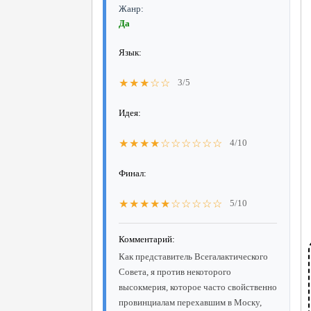
Жанр:
Да
Язык:
★★★☆☆
3/5
Идея:
★★★★☆☆☆☆☆☆
4/10
Финал:
★★★★★☆☆☆☆☆
5/10
Комментарий:
Как представитель Всегалактического
Совета, я против некоторого
высокмерия, которое часто свойственно
провинциалам перехавшим в Моску,