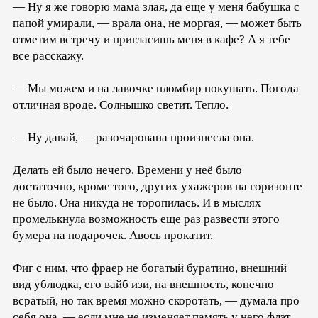
— Ну я же говорю мама злая, да еще у меня бабушка с
папой умирали, — врала она, не моргая, — может быть
отметим встречу и пригласишь меня в кафе? А я тебе
все расскажу.
— Мы можем и на лавочке пломбир покушать. Погода
отличная вроде. Солнышко светит. Тепло.
— Ну давай, — разочарована произнесла она.
Делать ей было нечего. Времени у неё было
достаточно, кроме того, других ухажеров на горизонте
не было. Она никуда не торопилась. И в мыслях
промелькнула возможность еще раз развести этого
бумера на подарочек. Авось прокатит.
Фиг с ним, что фраер не богатый буратино, внешний
вид ублюдка, его вайб изи, на внешность, конечно
всратый, но так время можно скоротать, — думала про
себя она, — если мне не изменяет память у него флэт