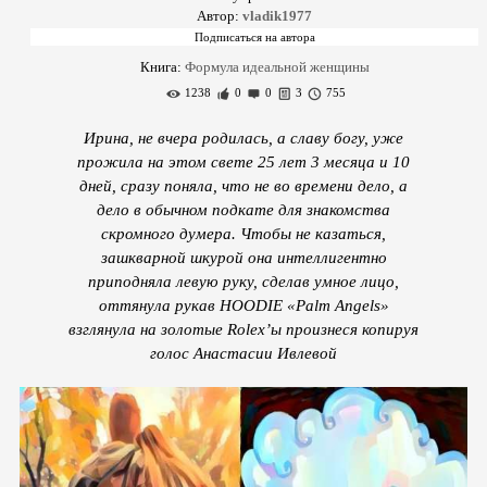
Автор:
vladik1977
Книга:
Формула идеальной женщины
1238
0
0
3
755
Ирина, не вчера родилась, а славу богу, уже
прожила на этом свете 25 лет 3 месяца и 10
дней, сразу поняла, что не во времени дело, а
дело в обычном подкате для знакомства
скромного думера. Чтобы не казаться,
зашкварной шкурой она интеллигентно
приподняла левую руку, сделав умное лицо,
оттянула рукав HOODIE «Palm Angels»
взглянула на золотые Rolex’ы произнеся копируя
голос Анастасии Ивлевой