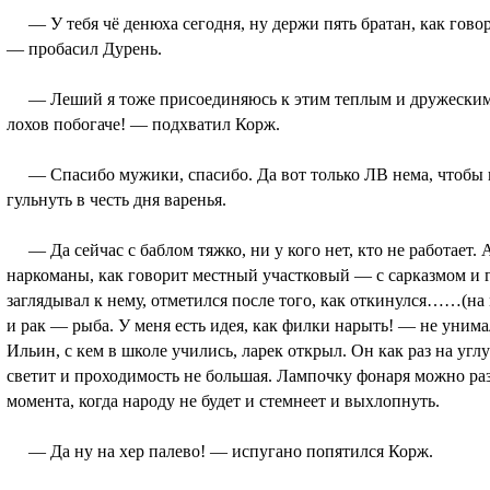
— У тебя чё денюха сегодня, ну держи пять братан, как говори
— пробасил Дурень.
— Леший я тоже присоединяюсь к этим теплым и дружеским 
лохов побогаче! — подхватил Корж.
— Спасибо мужики, спасибо. Да вот только ЛВ нема, чтобы п
гульнуть в честь дня варенья.
— Да сейчас с баблом тяжко, ни у кого нет, кто не работает. 
наркоманы, как говорит местный участковый — с сарказмом и г
заглядывал к нему, отметился после того, как откинулся……(на 
и рак — рыба. У меня есть идея, как филки нарыть! — не уним
Ильин, с кем в школе учились, ларек открыл. Он как раз на угл
светит и проходимость не большая. Лампочку фонаря можно ра
момента, когда народу не будет и стемнеет и выхлопнуть.
— Да ну на хер палево! — испугано попятился Корж.