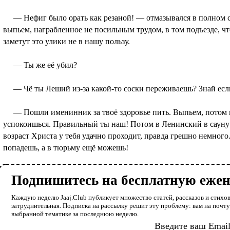
— Нефиг было орать как резаной! — отмазывался в полном сп
выпьем, награбленное не посильным трудом, в том подъезде, что
заметут это улики не в нашу пользу.
— Ты же её убил?
— Чё ты Леший из-за какой-то соски переживаешь? Знай если
— Пошли именинник за твоё здоровье пить. Выпьем, потом к 
успокоишься. Правильный ты наш! Потом в Ленинский в сауну
возраст Христа у тебя удачно проходит, правда грешно немного.
попадешь, а в тюрьму ещё можешь!
Подпишитесь на бесплатную еже
Каждую неделю Jaaj.Club публикует множество статей, рассказов и стихов
затруднительная. Подписка на рассылку решит эту проблему: вам на почт
выбранной тематике за последнюю неделю.
Введите ваш Emai