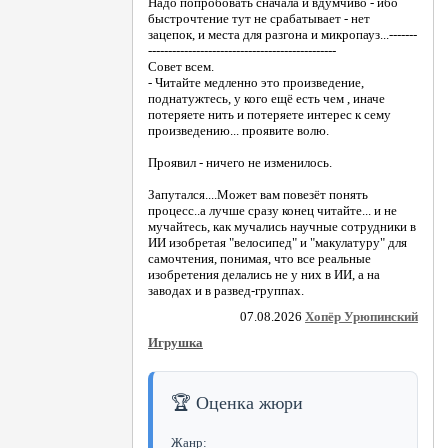
Надо попробовать сначала и вдумчиво - ибо
быстрочтение тут не срабатывает - нет
зацепок, и места для разгона и микропауз...-------
-----------------------------------------------
Совет всем.
- Читайте медленно это произведение,
поднатужтесь, у кого ещё есть чем , иначе
потеряете нить и потеряете интерес к сему
произведению... проявите волю.
Проявил - ничего не изменилось.
Запутался....Может вам повезёт понять
процесс..а лучше сразу конец читайте... и не
мучайтесь, как мучались научные сотрудники в
ИИ изобретая "велосипед" и "макулатуру" для
самочтения, понимая, что все реальные
изобретения делались не у них в ИИ, а на
заводах и в развед-группах.
07.08.2026
Хопёр Урюпинский
Игрушка
🏆 Оценка жюри
Жанр: