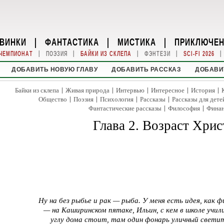
ВИНКИ
|
ФАНТАСТИКА
|
МИСТИКА
|
ПРИКЛЮЧЕ
|
|
|
|
|
ЧЕМПИОНАТ
ПОЭЗИЯ
БАЙКИ ИЗ СКЛЕПА
ФЭНТЕЗИ
SCI-FI 2026
ДОБАВИТЬ НОВУЮ ГЛАВУ
ДОБАВИТЬ РАССКАЗ
ДОБАВИ
|
|
|
|
|
Байки из склепа
Живая природа
Интервью
Интересное
История
|
|
|
|
Общество
Поэзия
Психология
Рассказы
Рассказы для дете
|
|
Фантастические рассказы
Философия
Фина
Глава 2. Возраст Хри
Ну на без рыбье и рак — рыба. У меня есть идея, как 
— на Каширинском пятаке, Ильин, с кем в школе учили
углу дома стоит, там один фонарь уличный свети