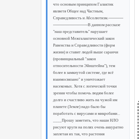
что основым принципом Галактик
являетя Общее над Частным,
Справедливость и Абсолютизм.------------
----------------------------В данном рассказе
"наш представитель" нарушает
основной Межгалактический закон
Равенства и Справедливости (форм
жизни) и ставит людей выше саранчи
(провинциальный "закон
относительности Эйнштейна"), тем
более в замкнутой системе, где всё
взаимосвязано" и уничтожает
насекомых. Хотя с логической точки
зрения чтобы помочь людям более
долго и счастливо жить на чужой им
планете (Земле) надо было бы
поработать с вирусами и микробами...
____Прошу заметить, что наши НЛО
рисуют круги на полях очень аккуратно
заплетая их так, что растения