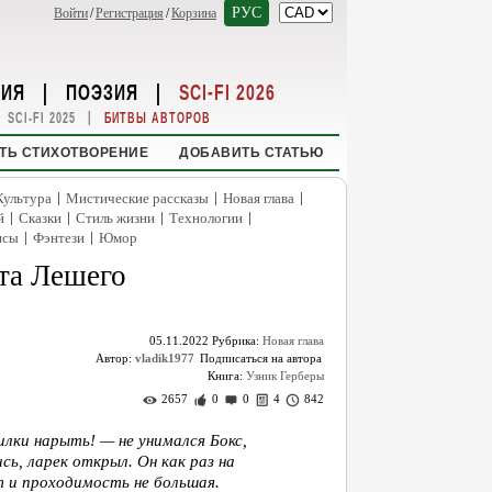
РУС
Войти
/
Регистрация
/
Корзина
НИЯ
|
ПОЭЗИЯ
|
SCI-FI 2026
|
SCI-FI 2025
БИТВЫ АВТОРОВ
ТЬ СТИХОТВОРЕНИЕ
ДОБАВИТЬ СТАТЬЮ
|
|
|
Культура
Мистические рассказы
Новая глава
|
|
|
|
й
Сказки
Стиль жизни
Технологии
|
|
нсы
Фэнтези
Юмор
ста Лешего
05.11.2022
Рубрика:
Новая глава
Автор:
vladik1977
Книга:
Узник Герберы
2657
0
0
4
842
филки нарыть! — не унимался Бокс,
сь, ларек открыл. Он как раз на
т и проходимость не большая.