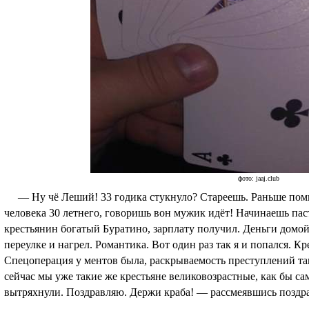
фото: jaaj.club
— Ну чё Леший! 33 годика стукнуло? Стареешь. Раньше помн
человека 30 летнего, говоришь вон мужик идёт! Начинаешь паст
крестьянин богатый Буратино, зарплату получил. Деньги домой
переулке и нагрел. Романтика. Вот один раз так я и попался. К
Спецоперация у ментов была, раскрываемость преступлений так
сейчас мы уже такие же крестьяне великовозрастные, как бы с
вытряхнули. Поздравляю. Держи краба! — рассмеявшись поздра