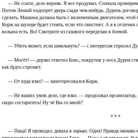
— Не ссыте, дело верняк. Я все продумал. Сначала проверим 
Потом Леший подопрет дверь сзади чем-нибудь. Дурень договор
сделать. Машина должна быть с включенным двигателем, чтоб б
Корж на шухере будет стоять, если что свистнет. А я в отличии 
волына есть. Во! Смотрите из газового переделан в боевой.
— Убить может, если шмальнуть? — с интересом спросил Ду
— Могёт! — дерзко ответил Бокс, покрутив у носа Дурня ство
как будто стреляет.
— От куда взял? — заинтересовался Корж.
— Не ваших умов дело, где взял. — продолжал организатор, 
скоро состаритесь! Ну чё Вы со мной?
* * *
— Паца! Я проведал, деваха в ларьке. Одна! Правда окошко м
отчеканивал командным тоном Бокс. — Пока я её отвлекать буду