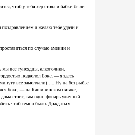
тся, чтоб у тебя хер стоял и бабки были
поздравлением и желаю тебе удачи и
роставиться по случаю аменин и
А мы все тунеядцы, алкоголики,
ордостью подколол Бокс, — я здесь
минуту все замолчали)….. Ну на без рыбье
ался Бокс, — на Каширинском пятаке,
у дома стоит, там один фонарь уличный
збить чтоб темно было. Дождаться