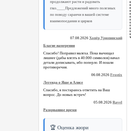
продолжают расти и радовать
глаз.____Предложений много полезных
по поводу саранчи в вашей системе
взаимопоедания и цирков
07.08.2026
Хопёр Урюпинский
Благие намерения
Спасибо! Поправил малеха. Пока вычищал
лишнее (дабы влезть в 40.000 символов) начал
детали дописывать, ибо поперло. И пошли
противоречия.
06.08.2026
Frostix
Легенда о Яше и Алисе
Спасибо, я постараюсь ответить на Ваш
вопрос. До новых встреч!
05.08.2026
Ravel
Разорванное время
🏆 Оценка жюри