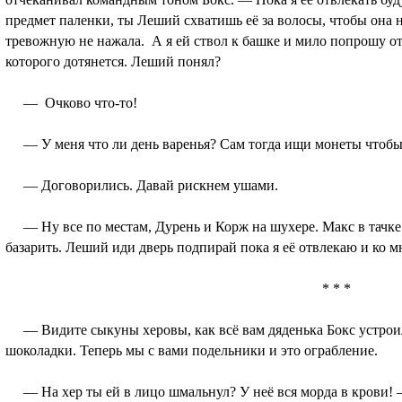
предмет паленки, ты Леший схватишь её за волосы, чтобы она 
тревожную не нажала. А я ей ствол к башке и мило попрошу отд
которого дотянется. Леший понял?
— Очково что-то!
— У меня что ли день варенья? Сам тогда ищи монеты чтобы 
— Договорились. Давай рискнем ушами.
— Ну все по местам, Дурень и Корж на шухере. Макс в тачке 
базарить. Леший иди дверь подпирай пока я её отвлекаю и ко мн
* * *
— Видите сыкуны херовы, как всё вам дяденька Бокс устроил.
шоколадки. Теперь мы с вами подельники и это ограбление.
— На хер ты ей в лицо шмальнул? У неё вся морда в крови! 