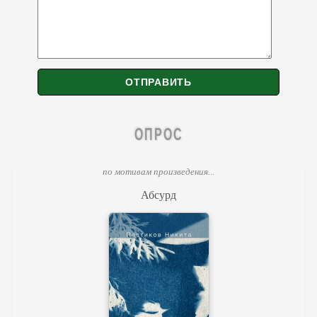
ОПРОС
по мотивам произведения...
Абсурд