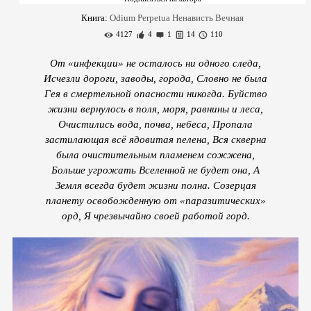
Книга:
Odium Perpetua Ненависть Вечная
4127
4
1
14
110
От «инфекции» не осталось ни одного следа,
Исчезли дороги, заводы, города, Словно не была
Гея в смертельной опасности никогда. Буйство
жизни вернулось в поля, моря, равнины и леса,
Очистились вода, почва, небеса, Пропала
застилающая всё ядовитая пелена, Вся скверна
была очистительным пламенем сожжена,
Больше угрожать Вселенной не будет она, А
Земля всегда будет жизни полна. Созерцая
планету освобожденную от «паразитических»
орд, Я чрезвычайно своей работой горд.