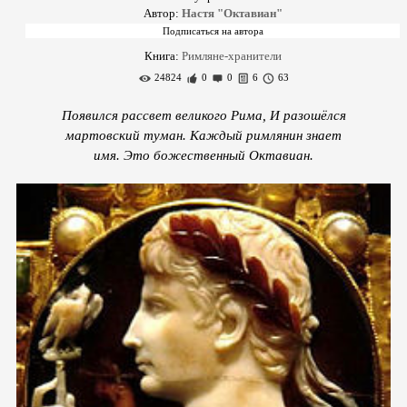
Автор:
Настя "Октавиан"
Книга:
Римляне-хранители
24824
0
0
6
63
Появился рассвет великого Рима, И разошёлся
мартовский туман. Каждый римлянин знает
имя. Это божественный Октавиан.