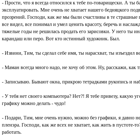
- Прости, что я всегда относился к тебе по-товарищески. А ты б
эксплуатировать. Мне очень не хватает нашего бедняцкого подв
прозрений. Господи, как же мы были счастливы в те страшные 
все видел, все понимал и умел ценить красоту, беречь и наслаж
тяжелые годы не решилась продать его зарисовки. У него ты и
карандаш или перо. Вот кто истинный художник. Был.
- Извини, Тим, ты сделал себе имя, ты нарасхват, ты изъездил ве
- Маман всегда много надо, не хочу об этом. Ну, расскажи, как
- Записываю. Бывают окна, прикрою тетрадками рукопись и наб
- У тебя нет своего компьютера? Нет?! Я тебе привезу, какую 
графику можно делать - чудо!
- Подари, Тим, мне очень нужно, можно без графики, я давно н
пленэра. Господи, как же всех не хватает, как жить в пустоте-т
работать.