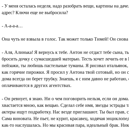
- У меня осталась неделя, надо разобрать вещи, картины на дач
адрес? Ключи еще не выбросила?
- А-а-а-а…
Она чуть не взвыла в голос. Так может только Тимей! Он снова 
- Аля, Алинька! Я вернусь к тебе. Антон не отдаст тебе сына, т
бросить дочку с сумасшедшей матерью. Тесть хочет лечить ее 
пейзажи, ты любишь пастельные туманы. Я рисовал итальянок, 
как горячие пирожки. Я просил у Антона твой сотовый, но он с
дома всегда он берет трубку. Знаешь, я с ним давно не работа
оплачиваются в других агентствах.
- Он ревнует, я знаю. Ни о чем поговорить нельзя, если он дома
хвастается мною, как вещью. Сделал себе имя, звезды эстрады 
актеры ищут подработку. Нас везде приглашают. Ты был прав, с
Сама виновата. Не пьет, не курит, красавец, ходячая энциклопе
как-то наслушалась. Но мы красивая пара, идеальный брак. Ник