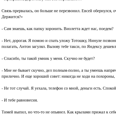
Связь прервалась, он больше не перезвонил. Евсей обернулся, 
Держится?»
- Сам знаешь, как папку хоронить. Виолетта ждет нас, поедем?
- Нет, дорогая. Я помою и спать уложу Тотошку, Нинуле позвоню
полагать, Антон загулял. Вызову тебе такси, по Яндексу дешев
- Спасибо, ты такой умник у меня. Скучно не будет?
- Мне не бывает скучно, дел полным-полно, а ты умеешь напряч
прилично. И еще хороший совет: никогда не ходи на похороны,
- Не тот случай. Я уехала, телефон со мной, деньги есть. Споко
- И тебе равновесия.
Тимей выпил, но что-то не опьянел. Как крылами прижал к себе