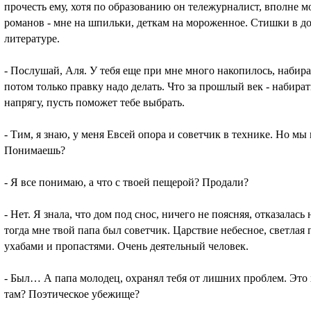
прочесть ему, хотя по образованию он тележурналист, вполне 
романов - мне на шпильки, деткам на мороженное. Стишки в до
литературе.
- Послушай, Аля. У тебя еще при мне много накопилось, набира
потом только правку надо делать. Что за прошлый век - набира
напрягу, пусть поможет тебе выбрать.
- Тим, я знаю, у меня Евсей опора и советчик в технике. Но мы 
Понимаешь?
- Я все понимаю, а что с твоей пещерой? Продали?
- Нет. Я знала, что дом под снос, ничего не поясняя, отказалась
тогда мне твой папа был советчик. Царствие небесное, светлая 
ухабами и пропастями. Очень деятельный человек.
- Был… А папа молодец, охранял тебя от лишних проблем. Это х
там? Поэтическое убежище?