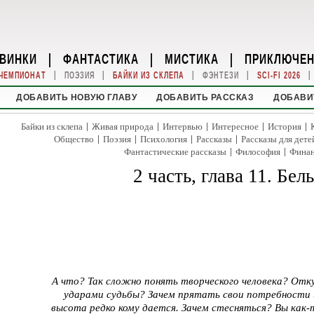
ВИНКИ
|
ФАНТАСТИКА
|
МИСТИКА
|
ПРИКЛЮЧЕ
|
|
|
|
|
ЧЕМПИОНАТ
ПОЭЗИЯ
БАЙКИ ИЗ СКЛЕПА
ФЭНТЕЗИ
SCI-FI 2026
ДОБАВИТЬ НОВУЮ ГЛАВУ
ДОБАВИТЬ РАССКАЗ
ДОБАВИ
|
|
|
|
|
Байки из склепа
Живая природа
Интервью
Интересное
История
|
|
|
|
Общество
Поэзия
Психология
Рассказы
Рассказы для дете
|
|
Фантастические рассказы
Философия
Фина
2 часть, глава 11. Бе
А что? Так сложно понять творческого человека? Отку
ударами судьбы? Зачем прятать свои потребности
высота редко кому дается. Зачем стесняться? Вы как-