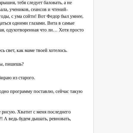
арышня, тебя следует баловать, а не
ала, учеников, сеансов и чтений-
годы, с ума сойти! Вот Федор был умнее,
даться одними глазами. Вита в самые
ная, одухотворенная что ли… Хотя просто
сь свет, как маме твоей хотелось.
 ты, пишешь?
ираю из старого.
угодно программу поставлю, сейчас такую
е рисую. Хватит с меня последнего
о?! А ведь будем дышать, ревновать,