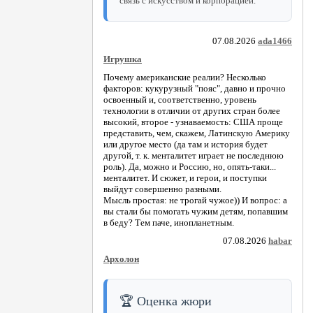
связь с искусством и корпорацией.
07.08.2026
ada1466
Игрушка
Почему американские реалии? Несколько
факторов: кукурузный "пояс", давно и прочно
освоенный и, соответственно, уровень
технологии в отличии от других стран более
высокий, второе - узнаваемость: США проще
представить, чем, скажем, Латинскую Америку
или другое место (да там и история будет
другой, т. к. менталитет играет не последнюю
роль). Да, можно и Россию, но, опять-таки...
менталитет. И сюжет, и герои, и поступки
выйдут совершенно разными.
Мысль простая: не трогай чужое)) И вопрос: а
вы стали бы помогать чужим детям, попавшим
в беду? Тем паче, инопланетным.
07.08.2026
habar
Архолон
🏆 Оценка жюри