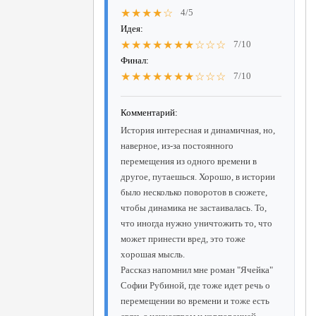
★★★★☆
4/5
Идея:
★★★★★★★☆☆☆
7/10
Финал:
★★★★★★★☆☆☆
7/10
Комментарий:
История интересная и динамичная, но,
наверное, из-за постоянного
перемещения из одного времени в
другое, путаешься. Хорошо, в истории
было несколько поворотов в сюжете,
чтобы динамика не застаивалась. То,
что иногда нужно уничтожить то, что
может принести вред, это тоже
хорошая мысль.
Рассказ напомнил мне роман "Ячейка"
Софии Рубиной, где тоже идет речь о
перемещении во времени и тоже есть