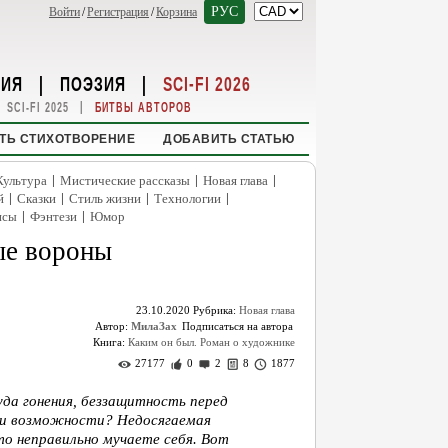
РУС
Войти
/
Регистрация
/
Корзина
НИЯ
|
ПОЭЗИЯ
|
SCI-FI 2026
|
SCI-FI 2025
БИТВЫ АВТОРОВ
ТЬ СТИХОТВОРЕНИЕ
ДОБАВИТЬ СТАТЬЮ
|
|
|
Культура
Мистические рассказы
Новая глава
|
|
|
|
й
Сказки
Стиль жизни
Технологии
|
|
нсы
Фэнтези
Юмор
лые вороны
23.10.2020
Рубрика:
Новая глава
Автор:
МилаЗах
Книга:
Каким он был. Роман о художнике
27177
0
2
8
1877
да гонения, беззащитность перед
 и возможности? Недосягаемая
то неправильно мучаете себя. Вот