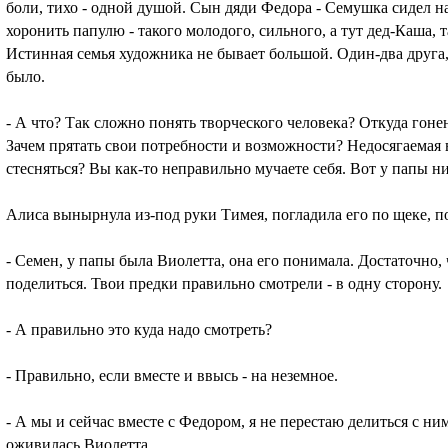
боли, тихо - одной душой. Сын дяди Федора - Семушка сидел на
хоронить папулю - такого молодого, сильного, а тут дед-Каша, та
Истинная семья художника не бывает большой. Один-два друга, 
было.
- А что? Так сложно понять творческого человека? Откуда гоне
Зачем прятать свои потребности и возможности? Недосягаемая в
стесняться? Вы как-то неправильно мучаете себя. Вот у папы ни
Алиса вынырнула из-под руки Тимея, погладила его по щеке, п
- Семен, у папы была Виолетта, она его понимала. Достаточно, ч
поделиться. Твои предки правильно смотрели - в одну сторону.
- А правильно это куда надо смотреть?
- Правильно, если вместе и ввысь - на неземное.
- А мы и сейчас вместе с Федором, я не перестаю делиться с ним
оживилась Виолетта.