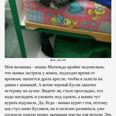
фото: jaaj.club
Моя малышка - кошка Матильда крайне недовольна,
что мамка застряла у компа, подходит время от
времени, пытается драть кресло, чтобы я залегла на
диван с книжкой. А котик черный Бусик закатил
истерику на кухне. Видите ли, стало прохладно, его
надо нагладить и уложить под одеяло, а мамка тут
курить вздумала. Да, беда - мамка курит стоя, потому,
как стул занят Бусиком, но и полезно размяться, уже
отсидела тощую попку, вычищая тексты для печати. Это