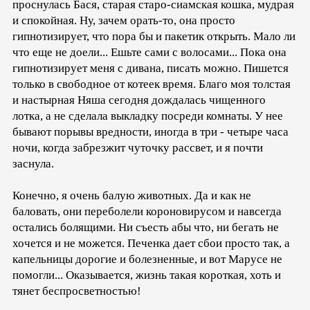
проснулась Бася, старая старо-сиамская кошка, мудрая
и спокойная. Ну, зачем орать-то, она просто
гипнотизирует, что пора бы и пакетик открыть. Мало ли
что еще не доели... Ешьте сами с волосами... Пока она
гипнотизирует меня с дивана, писать можно. Пишется
только в свободное от котеек время. Благо моя толстая
и настырная Няша сегодня дождалась чищенного
лотка, а не сделала выкладку посреди комнаты. У нее
бывают порывы вредности, иногда в три - четыре часа
ночи, когда забрезжит чуточку рассвет, и я почти
заснула.
Конечно, я очень балую животных. Да и как не
баловать, они переболели короновирусом и навсегда
остались болящими. Ни съесть абы что, ни бегать не
хочется и не можется. Печенка дает сбои просто так, а
капельницы дорогие и болезненные, и вот Марусе не
помогли... Оказывается, жизнь такая короткая, хоть и
тянет беспросветностью!