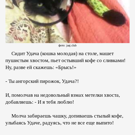
фото: jaaj.club
Сидит Удача (кошка молодая) на столе, машет
пушистым хвостом, пьет остывший кофе со сливками!
Ну, разве ей скажешь: «Брысь!»
- Ты ангорский пирожок, Удача?!
И, помолчав на недовольный взмах метелки хвоста,
добавляешь: - И я тебя люблю!
Молча забираешь чашку, допиваешь стылый кофе,
улыбаясь Удаче, радуясь, что не все еще выпито!