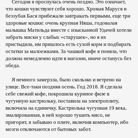
Сегодня я проснулась очень поздно. Это означает,
что кошки чувствуют себя хорошо. Хромая Маруся и
беззубая Бася прибежали завтракать первыми, еще три
здоровые кошки: очень крупная Няша, годовалая
малышка Матильда вместе с изысканной Удачей хотели
забрать миски у слабых «старушек», но я их
пристыдила, им пришлось есть сухой корм и подбирать
остатки за малоежками. За чашкой кофе я поняла, что
должна немедленно идти в магазин, иначе останусь без
обеда.
Я немного замерзла, было скользко и ветрено на
улице. Все-таки поздняя осень. Год 2018. Я сделала
себе свежий кофе, покрошила куриное филе в
чугунную кастрюльку, поставила на электроплиту,
включила на единичку. Кастрюлька чугунная 19 века,
эмалированная, в ней хорошо тушить мясо, не
пригорит, я забываю о плите, включив компьютер, ибо
мозги отключаются от бытовых забот.