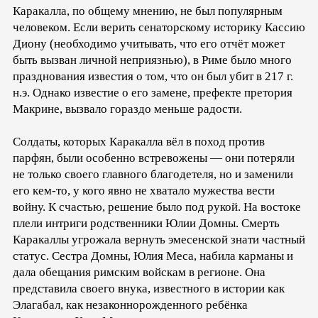
Каракалла, по общему мнению, не был популярным
человеком. Если верить сенаторскому историку Кассию
Диону (необходимо учитывать, что его отчёт может
быть вызван личной неприязнью), в Риме было много
празднования известия о том, что он был убит в 217 г.
н.э. Однако известие о его замене, префекте претория
Макрине, вызвало гораздо меньше радости.
Солдаты, которых Каракалла вёл в поход против
парфян, были особенно встревожены — они потеряли
не только своего главного благодетеля, но и заменили
его кем-то, у кого явно не хватало мужества вести
войну. К счастью, решение было под рукой. На востоке
плели интриги родственники Юлии Домны. Смерть
Каракаллы угрожала вернуть эмесенской знати частный
статус. Сестра Домны, Юлия Меса, набила карманы и
дала обещания римским войскам в регионе. Она
представила своего внука, известного в истории как
Элагабал, как незаконнорожденного ребёнка