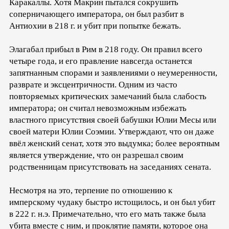
Каракаллы. Хотя Макрин пытался сокрушить
соперничающего императора, он был разбит в
Антиохии в 218 г. и убит при попытке бежать.
Элагабал прибыл в Рим в 218 году. Он правил всего
четыре года, и его правление навсегда останется
запятнанным спорами и заявлениями о неумеренности,
разврате и эксцентричности. Одним из часто
повторяемых критических замечаний была слабость
императора; он считал невозможным избежать
властного присутствия своей бабушки Юлии Месы или
своей матери Юлии Соэмии. Утверждают, что он даже
ввёл женский сенат, хотя это выдумка; более вероятным
является утверждение, что он разрешал своим
родственницам присутствовать на заседаниях сената.
Несмотря на это, терпение по отношению к
имперскому чудаку быстро истощилось, и он был убит
в 222 г. н.э. Примечательно, что его мать также была
убита вместе с ним, и проклятие памяти, которое она