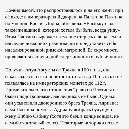
По-видимому, это распространялось и на его жену: при
её входе в императорский дворец на Палатине Плотина,
по мнению Кассия Диона, объявила: «Я вхожу сюда
такой женщиной, которой хотела бы быть, когда уйду».
Этим Плотина выражала желание стереть с лица земли
наследие домашних разногласий и представить себя
идеализированной римской матроной. Ее скромность
проявляется в очевидной сдержанности в публичности.
Получив титул Августы от Траяна в 100 г. н.э., она
отказывалась от его почётного титула до 105 г. н.э. и не
появлялась на императорских монетах до 112 г.
Примечательно, что отношения Траяна и Плотины не
были плодотворными; наследников не было. Однако
они усыновили двоюродного брата Траяна, Адриана;
сама Плотина помогла Адриану выбрать будущую
жену Вибию Сабину (хотя это был, в конце концов, не
самый счастливый союз). Некоторые историки позже