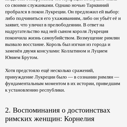
со своими служанками. Однако ночью Тарквиний
пробрался в покои Лукреции. Он предложил ей выбор:
либо подчиниться его ухаживаниям, либо он убьёт её и
заявит, что уличил в прелюбодеянии. В ответ на
надругательство над ней сыном короля Лукреция
покончила жизнь самоубийством. Возмущение римлян
вызвало восстание. Король был изгнан из города и
заменён двумя консулами: Коллатином и Луцием
Юнием Брутом.
Хотя предстояло ещё несколько сражений,
принуждение Лукреции было — в сознании римлян —
фундаментальным моментом в их истории, приведшим
к установлению республики.
2. Воспоминания о достоинствах
римских женщин: Корнелия