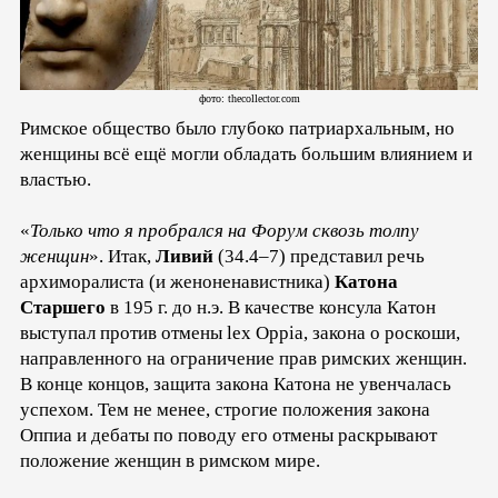
фото: thecollector.com
Римское общество было глубоко патриархальным, но
женщины всё ещё могли обладать большим влиянием и
властью.
«
Только что я пробрался на Форум сквозь толпу
женщин
». Итак,
Ливий
(34.4–7) представил речь
архиморалиста (и женоненавистника)
Катона
Старшего
в 195 г. до н.э. В качестве консула Катон
выступал против отмены lex Oppia, закона о роскоши,
направленного на ограничение прав римских женщин.
В конце концов, защита закона Катона не увенчалась
успехом. Тем не менее, строгие положения закона
Оппиа и дебаты по поводу его отмены раскрывают
положение женщин в римском мире.