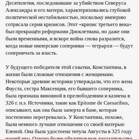
Десятилетия, последовавшие за убийством Северуса
Александра и его матери, характеризовались глубокой
политической нестабильностью, поскольку империю
сотрясала серия кризисов. Этот «кризис третьего века»
был прекращён реформами Диоклетиана, но даже они
были временными, и вскоре война снова разразится,
когда новые имперские соперники — тетрархи — будут
соперничать за власть.
У будущего победителя этой схватки, Константина, в
жизни были сложные отношения с женщинами.
Некоторые древние историки утверждали, что его жена
Фауста, сестра Максенция, его бывшего соперника,
была признана виновной в прелюбодеянии и казнена в
326 г. н.э. Источники, такие как Epitome de Caesaribus,
описывают, как она была заперта в бане, которая
постепенно перегревалась. У Константина, похоже,
были немного лучшие отношения со своей матерью
Еленой. Она была удостоена титула Августы в 325 году
нашей эры. Однако более убедительные доказательства