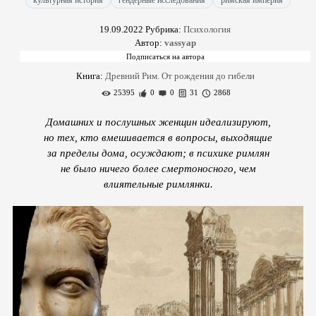
культурная история
гендерные исследования
римская империя
19.09.2022
Рубрика:
Психология
Автор:
vassyap
Книга:
Древний Рим. От рождения до гибели
25395
0
0
31
2868
Домашних и послушных женщин идеализируют,
но тех, кто вмешивается в вопросы, выходящие
за пределы дома, осуждают; в психике римлян
не было ничего более смертоносного, чем
влиятельные римлянки.