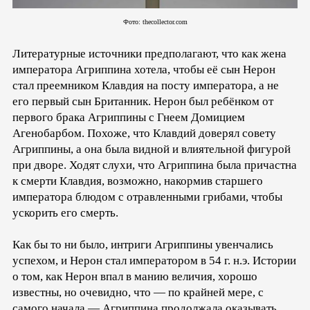
Фото: thecollector.com
Литературные источники предполагают, что как жена
императора Агриппина хотела, чтобы её сын Нерон
стал преемником Клавдия на посту императора, а не
его первый сын Британник. Нерон был ребёнком от
первого брака Агриппины с Гнеем Домицием
Агенобарбом. Похоже, что Клавдий доверял совету
Агриппины, а она была видной и влиятельной фигурой
при дворе. Ходят слухи, что Агриппина была причастна
к смерти Клавдия, возможно, накормив старшего
императора блюдом с отравленными грибами, чтобы
ускорить его смерть.
Как бы то ни было, интриги Агриппины увенчались
успехом, и Нерон стал императором в 54 г. н.э. Истории
о том, как Нерон впал в манию величия, хорошо
известны, но очевидно, что — по крайней мере, с
самого начала — Агриппина продолжала оказывать