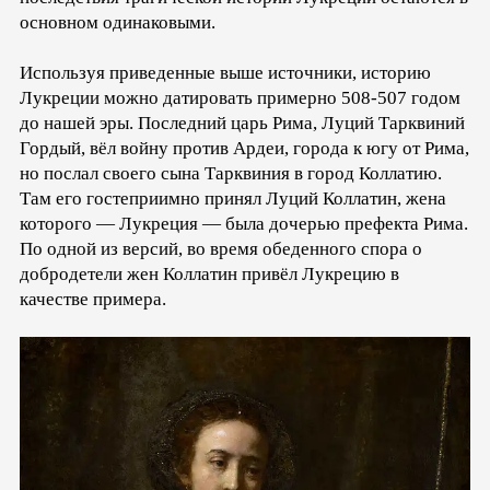
основном одинаковыми.
Используя приведенные выше источники, историю
Лукреции можно датировать примерно 508-507 годом
до нашей эры. Последний царь Рима, Луций Тарквиний
Гордый, вёл войну против Ардеи, города к югу от Рима,
но послал своего сына Тарквиния в город Коллатию.
Там его гостеприимно принял Луций Коллатин, жена
которого — Лукреция — была дочерью префекта Рима.
По одной из версий, во время обеденного спора о
добродетели жен Коллатин привёл Лукрецию в
качестве примера.