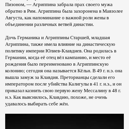
Пизоном, — Агриппина забрала прах своего мужа
обратно в Рим. Агриппина была захоронена в Мавзолее
Августа, как напоминание о важной роли жены в
объединении различных ветвей династии.
Дочь Германика и Агриппины Старшей, младшая
Агриппина, также имела влияние на династическую
политику империи Юлиев-Клавдиев. Она родилась в
Германии, когда её отец вёл кампанию, и место её
рождения было переименовано в Агриппинскую
колонию; сегодня она называется Кёльн. В 49 г. н.э. она
вышла замуж за Клавдия. Преторианцы сделали его
императором после убийства Калигулы в 41 г. н.э., и он
приказал казнить свою первую жену Мессалину в 48 г.
н.э. Как выяснилось, Клавдию, похоже, не очень
удавалось выбирать себе жён.