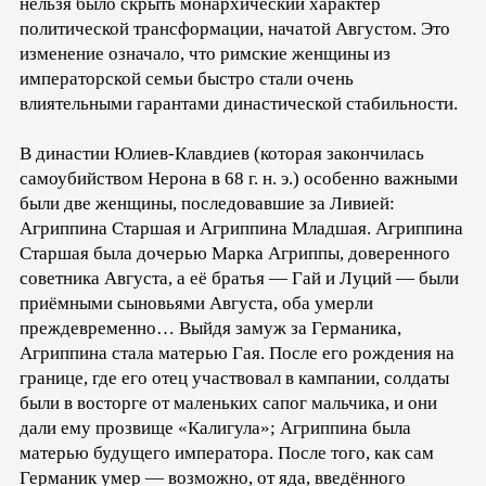
нельзя было скрыть монархический характер
политической трансформации, начатой Августом. Это
изменение означало, что римские женщины из
императорской семьи быстро стали очень
влиятельными гарантами династической стабильности.
В династии Юлиев-Клавдиев (которая закончилась
самоубийством Нерона в 68 г. н. э.) особенно важными
были две женщины, последовавшие за Ливией:
Агриппина Старшая и Агриппина Младшая. Агриппина
Старшая была дочерью Марка Агриппы, доверенного
советника Августа, а её братья — Гай и Луций — были
приёмными сыновьями Августа, оба умерли
преждевременно… Выйдя замуж за Германика,
Агриппина стала матерью Гая. После его рождения на
границе, где его отец участвовал в кампании, солдаты
были в восторге от маленьких сапог мальчика, и они
дали ему прозвище «Калигула»; Агриппина была
матерью будущего императора. После того, как сам
Германик умер — возможно, от яда, введённого