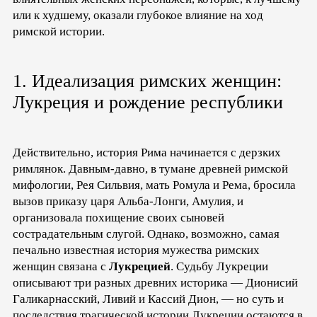
или к худшему, оказали глубокое влияние на ход
римской истории.
1. Идеализация римских женщин:
Лукреция и рождение республики
Действительно, история Рима начинается с дерзких
римлянок. Давным-давно, в тумане древней римской
мифологии, Рея Сильвия, мать Ромула и Рема, бросила
вызов приказу царя Альба-Лонги, Амулия, и
организовала похищение своих сыновей
сострадательным слугой. Однако, возможно, самая
печально известная история мужества римских
женщин связана с
Лукрецией
. Судьбу Лукреции
описывают три разных древних историка — Дионисий
Галикарнасский, Ливий и Кассий Дион, — но суть и
последствия трагической истории Лукреции остаются в