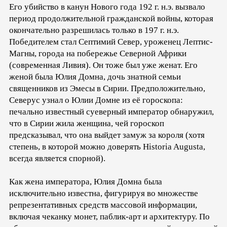
Его убийство в канун Нового года 192 г. н.э. вызвало
период продолжительной гражданской войны, которая
окончательно разрешилась только в 197 г. н.э.
Победителем стал Септимий Север, уроженец Лептис-
Магны, города на побережье Северной Африки
(современная Ливия). Он тоже был уже женат. Его
женой была Юлия Домна, дочь знатной семьи
священников из Эмесы в Сирии. Предположительно,
Северус узнал о Юлии Домне из её гороскопа:
печально известный суеверный император обнаружил,
что в Сирии жила женщина, чей гороскоп
предсказывал, что она выйдет замуж за короля (хотя
степень, в которой можно доверять Historia Augusta,
всегда является спорной).
Как жена императора, Юлия Домна была
исключительно известна, фигурируя во множестве
репрезентативных средств массовой информации,
включая чеканку монет, паблик-арт и архитектуру. По