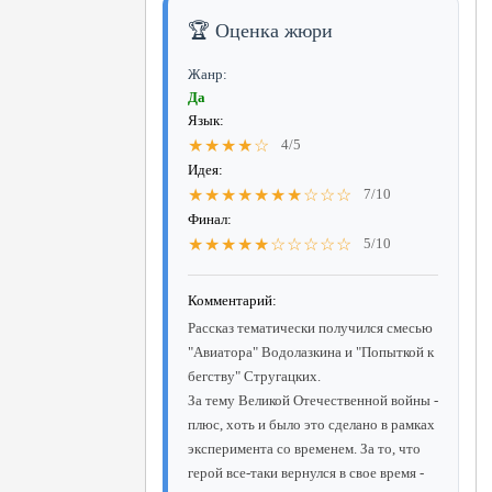
🏆 Оценка жюри
Жанр:
Да
Язык:
★★★★☆
4/5
Идея:
★★★★★★★☆☆☆
7/10
Финал:
★★★★★☆☆☆☆☆
5/10
Комментарий:
Рассказ тематически получился смесью
"Авиатора" Водолазкина и "Попыткой к
бегству" Стругацких.
За тему Великой Отечественной войны -
плюс, хоть и было это сделано в рамках
эксперимента со временем. За то, что
герой все-таки вернулся в свое время -