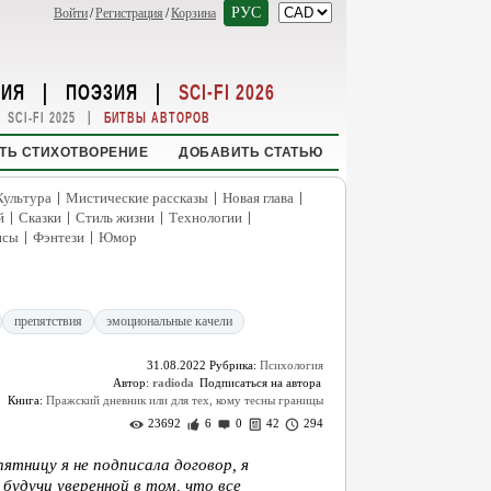
РУС
Войти
/
Регистрация
/
Корзина
НИЯ
|
ПОЭЗИЯ
|
SCI-FI 2026
|
SCI-FI 2025
БИТВЫ АВТОРОВ
ТЬ СТИХОТВОРЕНИЕ
ДОБАВИТЬ СТАТЬЮ
|
|
|
Культура
Мистические рассказы
Новая глава
|
|
|
|
й
Сказки
Стиль жизни
Технологии
|
|
нсы
Фэнтези
Юмор
препятствия
эмоциональные качели
31.08.2022
Рубрика:
Психология
Автор:
radioda
Книга:
Пражский дневник или для тех, кому тесны границы
23692
6
0
42
294
пятницу я не подписала договор, я
 будучи уверенной в том, что все