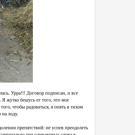
лась. Урра!!! Договор подписан, и все
. Я жутко бешусь от того, что мое
ого, чтобы радоваться, я опять в тихом
 на ходу.
олении препятствий: не успев преодолеть
(специально три одинаковых слова в