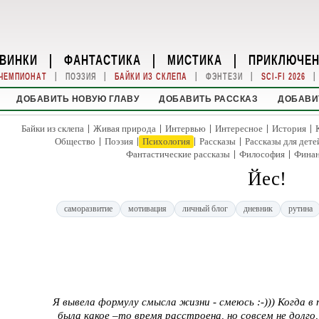
ВИНКИ
|
ФАНТАСТИКА
|
МИСТИКА
|
ПРИКЛЮЧЕ
|
|
|
|
|
ЧЕМПИОНАТ
ПОЭЗИЯ
БАЙКИ ИЗ СКЛЕПА
ФЭНТЕЗИ
SCI-FI 2026
ДОБАВИТЬ НОВУЮ ГЛАВУ
ДОБАВИТЬ РАССКАЗ
ДОБАВИ
|
|
|
|
|
Байки из склепа
Живая природа
Интервью
Интересное
История
|
|
|
|
Общество
Поэзия
Психология
Рассказы
Рассказы для дете
|
|
Фантастические рассказы
Философия
Фина
Йес!
саморазвитие
мотивация
личный блог
дневник
рутина
Я вывела формулу смысла жизни - смеюсь :-))) Когда в 
была какое –то время расстроена, но совсем не долго,