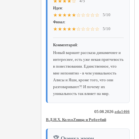
★★★★☆
4/5
Идея:
★★★★★☆☆☆☆☆
5/10
Финал:
★★★★★☆☆☆☆☆
5/10
Комментарий:
Новый вариант рассказа динамичнее и
интереснее, есть уже некая притчевость
в повествовании. Единственное, что
мне непонятно - в чем уникальность
Алисы и Яши, кроме того, что они
разговаривают?! И почему их
уникальность так влияет на мир.
05.08.2026
ada1466
В.Д.Н.Х. КолхоZница и Робот4ий
🏆 Оценка жюри