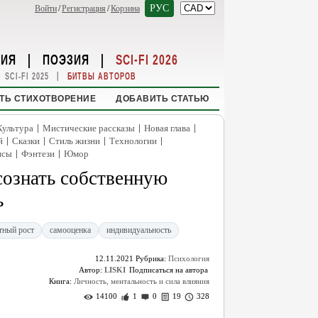
РУС
Войти
/
Регистрация
/
Корзина
НИЯ
|
ПОЭЗИЯ
|
SCI-FI 2026
|
SCI-FI 2025
БИТВЫ АВТОРОВ
ТЬ СТИХОТВОРЕНИЕ
ДОБАВИТЬ СТАТЬЮ
|
|
|
Культура
Мистические рассказы
Новая глава
|
|
|
|
й
Сказки
Стиль жизни
Технологии
|
|
нсы
Фэнтези
Юмор
сознать собственную
ь
тный рост
самооценка
индивидуальность
12.11.2021
Рубрика:
Психология
Автор:
LISKI
Книга:
Личность, ментальность и сила влияния
14100
1
0
19
328