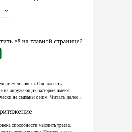
ить её на главной странице?
дением человека. Однако есть
ие на окружающих, которые имеют
чески не связаны с ним.
Читать далее »
притяжение
овека способности мыслить трезво.
овутые розовые очки.
Читать далее »