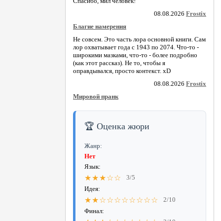
Спасибо, мил человек!
08.08.2026
Frostix
Благие намерения
Не совсем. Это часть лора основной книги. Сам
лор охватывает года с 1943 по 2074. Что-то -
широкими мазками, что-то - более подробно
(как этот рассказ). Не то, чтобы я
оправдывался, просто контекст. xD
08.08.2026
Frostix
Мировой пранк
🏆 Оценка жюри
Жанр:
Нет
Язык:
★★★☆☆
3/5
Идея:
★★☆☆☆☆☆☆☆☆
2/10
Финал: