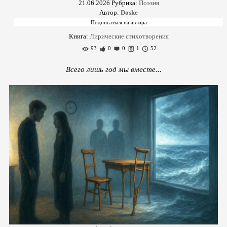
21.06.2026
Рубрика:
Поэзия
Автор:
Doske
Книга:
Лирические стихотворения
93
0
0
1
52
Всего лишь год мы вместе...