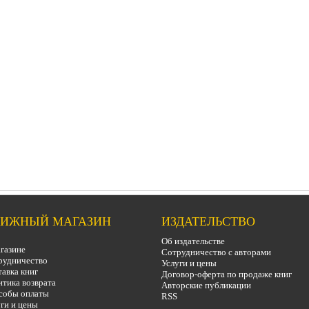
ИЖНЫЙ МАГАЗИН
ИЗДАТЕЛЬСТВО
Об издательстве
газине
Сотрудничество с авторами
рудничество
Услуги и цены
авка книг
Договор-оферта по продаже книг
тика возврата
Авторские публикации
собы оплаты
RSS
ги и цены