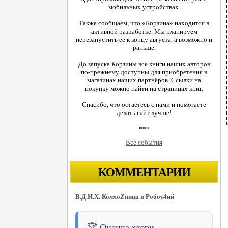
мобильных устройствах.
Также сообщаем, что «Корзина» находится в
активной разработке. Мы планируем
перезапустить её к концу августа, а возможно и
раньше.
До запуска Корзины все книги наших авторов
по-прежнему доступны для приобретения в
магазинах наших партнёров. Ссылки на
покупку можно найти на страницах книг.
Спасибо, что остаётесь с нами и помогаете
делать сайт лучше!
***
Все события
КОММЕНТАРИИ
В.Д.Н.Х. КолхоZница и Робот4ий
🏆 Оценка жюри