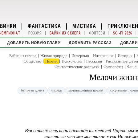
ВИНКИ
|
ФАНТАСТИКА
|
МИСТИКА
|
ПРИКЛЮЧЕ
|
|
|
|
|
ЧЕМПИОНАТ
ПОЭЗИЯ
БАЙКИ ИЗ СКЛЕПА
ФЭНТЕЗИ
SCI-FI 2026
ДОБАВИТЬ НОВУЮ ГЛАВУ
ДОБАВИТЬ РАССКАЗ
ДОБАВИ
|
|
|
|
|
Байки из склепа
Живая природа
Интервью
Интересное
История
|
|
|
|
Общество
Поэзия
Психология
Рассказы
Рассказы для дете
|
|
Фантастические рассказы
Философия
Фина
Мелочи жизн
бытовая драма
лирика
мотивационная поэзия
социальная поэзи
Вся наша жизнь ведь состоит из мелочей Порою мы же
понять, за что же мне такие муки Но всё же