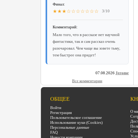
Финал:
★★★☆☆☆☆☆☆☆
3/10
Комментарий:
Мало того, что в рассказе нет научной
фантастики, так и сам рассказ очень
разочаровал. Чем чаще вы зовете тьму,
тем быстрее она придет!
07.08.2026
Jerome
Все комментарии
ОБЩЕЕ
КН
Войти
О ма
Регистрация
Сот
Пользовательское соглашение
Дост
Использование куки (Cookies)
Поли
Персональные данные
Спо
FAQ
Услу
Новости компании