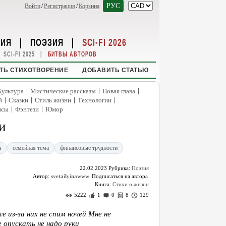
РУС
Войти
/
Регистрация
/
Корзина
НИЯ
|
ПОЭЗИЯ
|
SCI-FI 2026
|
SCI-FI 2025
БИТВЫ АВТОРОВ
ТЬ СТИХОТВОРЕНИЕ
ДОБАВИТЬ СТАТЬЮ
|
|
|
Культура
Мистические рассказы
Новая глава
|
|
|
|
й
Сказки
Стиль жизни
Технологии
|
|
нсы
Фэнтези
Юмор
и
я
семейная тема
финансовые трудности
22.02.2023
Рубрика:
Поэзия
Автор:
svetailyinawww
Книга:
Стихи о жизни
5222
1
0
8
129
 из-за них не спим ночей Мне не
 опускать не надо руки