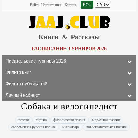
РУС
Войти
/
Регистрация
/
Корзина
Книги
&
Рассказы
РАСПИСАНИЕ ТУРНИРОВ 2026
Писательские турниры 2026
Фильтр книг
Фильтр публикаций
Личный кабинет
Собака и велосипедист
поэзия
лирика
философская поэзия
моральная поэзия
современная русская поэзия
миниатюра
повествовательная поэзия