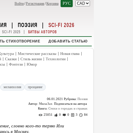
РУС
Войти
/
Регистрация
/
Корзина
НИЯ
|
ПОЭЗИЯ
|
SCI-FI 2026
|
SCI-FI 2025
БИТВЫ АВТОРОВ
ТЬ СТИХОТВОРЕНИЕ
ДОБАВИТЬ СТАТЬЮ
|
|
|
Культура
Мистические рассказы
Новая глава
|
|
|
|
й
Сказки
Стиль жизни
Технологии
|
|
нсы
Фэнтези
Юмор
меланхолия
прощание
06.01.2021
Рубрика:
Поэзия
Автор:
МилаЗах
Книга:
Стихи о городах и странах
25051
0
0
3
84
ение, словно кого-то теряю Или
щаюсь в Москву.