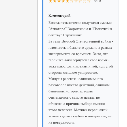
★★★★★☆☆☆☆☆
5/10
Комментарий:
Рассказ тематически получился смесью
"Авиатора" Водолазкина и "Попыткой к
бегству" Стругацких.
За тему Великой Отечественной войны -
плюс, хоть и было это сделано в рамках
эксперимента со временем. За то, что
герой все-таки вернулся в свое время -
тоже плюс, хотя мотивы и той, и другой
стороны слишком уж простые.
Минусы рассказа: слишком много
разговоров вместо действий, слишком
банальная история, которая
считывалась с самого начала, не
объяснена причина выбора именно
этого человека. Мотивы персонажей
можно сделать глубже и интереснее, не
на поверхности.