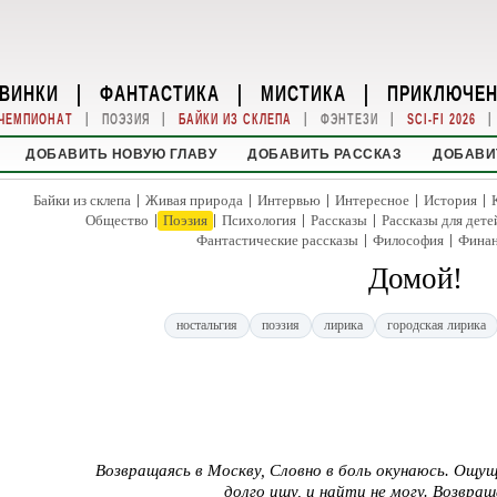
ВИНКИ
|
ФАНТАСТИКА
|
МИСТИКА
|
ПРИКЛЮЧЕ
|
|
|
|
|
ЧЕМПИОНАТ
ПОЭЗИЯ
БАЙКИ ИЗ СКЛЕПА
ФЭНТЕЗИ
SCI-FI 2026
ДОБАВИТЬ НОВУЮ ГЛАВУ
ДОБАВИТЬ РАССКАЗ
ДОБАВИ
|
|
|
|
|
Байки из склепа
Живая природа
Интервью
Интересное
История
|
|
|
|
Общество
Поэзия
Психология
Рассказы
Рассказы для дете
|
|
Фантастические рассказы
Философия
Фина
Домой!
ностальгия
поэзия
лирика
городская лирика
Возвращаясь в Москву, Словно в боль окунаюсь. Ощущ
долго ищу, и найти не могу. Возвра