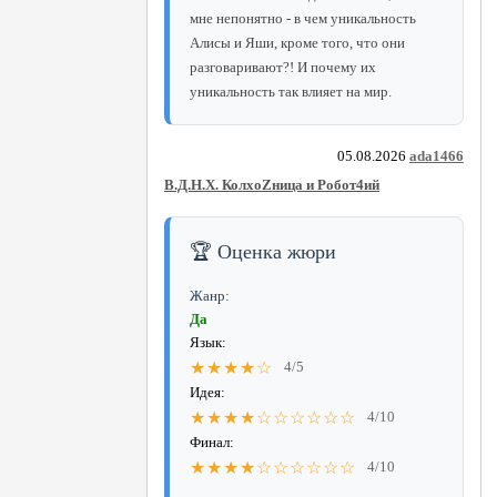
мне непонятно - в чем уникальность
Алисы и Яши, кроме того, что они
разговаривают?! И почему их
уникальность так влияет на мир.
05.08.2026
ada1466
В.Д.Н.Х. КолхоZница и Робот4ий
🏆 Оценка жюри
Жанр:
Да
Язык:
★★★★☆
4/5
Идея:
★★★★☆☆☆☆☆☆
4/10
Финал:
★★★★☆☆☆☆☆☆
4/10