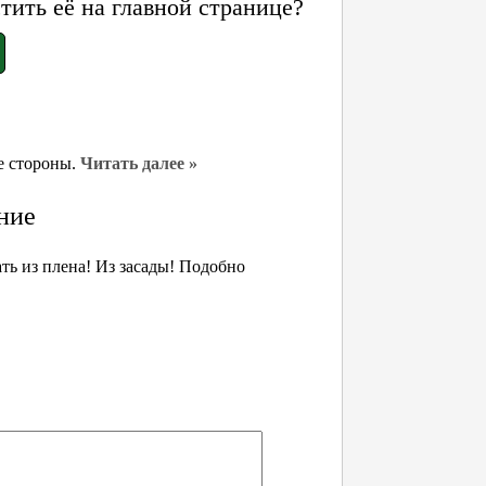
ить её на главной странице?
се стороны.
Читать далее »
ние
ть из плена! Из засады! Подобно