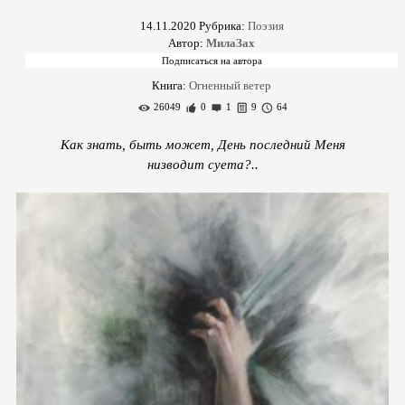
14.11.2020
Рубрика:
Поэзия
Автор:
МилаЗах
Книга:
Огненный ветер
26049
0
1
9
64
Как знать, быть может, День последний Меня
низводит суета?..