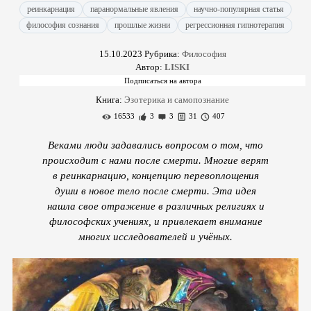
реинкарнация
паранормальные явления
научно-популярная статья
философия сознания
прошлые жизни
регрессионная гипнотерапия
15.10.2023
Рубрика:
Философия
Автор:
LISKI
Книга:
Эзотерика и самопознание
16533
3
3
31
407
Веками люди задавались вопросом о том, что
происходит с нами после смерти. Многие верят
в реинкарнацию, концепцию перевоплощения
души в новое тело после смерти. Эта идея
нашла свое отражение в различных религиях и
философских учениях, и привлекает внимание
многих исследователей и учёных.