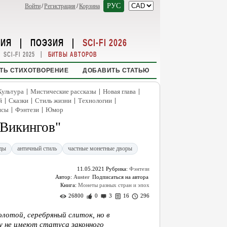
РУС
Войти
/
Регистрация
/
Корзина
НИЯ
|
ПОЭЗИЯ
|
SCI-FI 2026
|
SCI-FI 2025
БИТВЫ АВТОРОВ
ТЬ СТИХОТВОРЕНИЕ
ДОБАВИТЬ СТАТЬЮ
|
|
|
Культура
Мистические рассказы
Новая глава
|
|
|
|
й
Сказки
Стиль жизни
Технологии
|
|
нсы
Фэнтези
Юмор
 Викингов"
ды
античный стиль
частные монетные дворы
11.05.2021
Рубрика:
Фэнтези
Автор:
Auster
Книга:
Монеты разных стран и эпох
26800
0
3
16
296
лотой, серебряный слиток, но в
у не имеют статуса законного