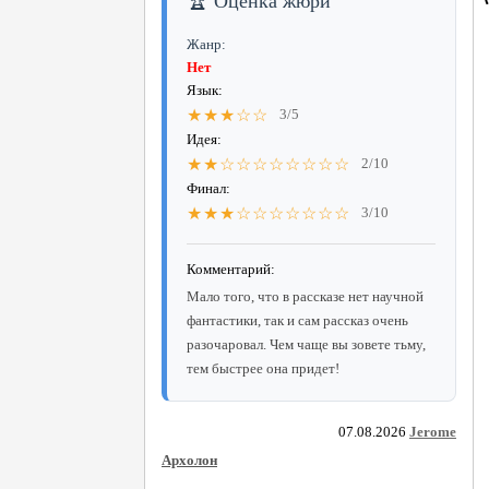
🏆 Оценка жюри
Жанр:
Нет
Язык:
★★★☆☆
3/5
Идея:
★★☆☆☆☆☆☆☆☆
2/10
Финал:
★★★☆☆☆☆☆☆☆
3/10
Комментарий:
Мало того, что в рассказе нет научной
фантастики, так и сам рассказ очень
разочаровал. Чем чаще вы зовете тьму,
тем быстрее она придет!
07.08.2026
Jerome
Архолон