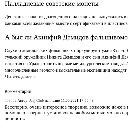
Палладиевые советские монеты
Денежные знаки из драгоценного палладия не выпускались в 
банками всем желающим вместе с сертификатами в пластиков
А был ли Акинфий Демидов фальшивомо
Слухи о демидовских фальшивках циркулируют уже 285 лет. Н
тульский оружейник Никита Демидов и его сын Акинфий Дем
столетия на Урале строить первые металлургические заводы. А
многочисленные геолого-изыскательные экспедиции находят
Читать далее »
Комментарии
#68662
Автор:
Jaaj.Club
написано 11.05.2021 17:55:43
Бесспорно, очень интересное творение, возможно даже в 
помощью лазерных установок на любом метале можно нари
ценность.