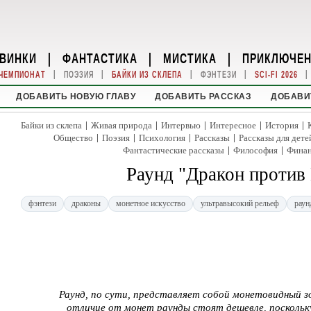
ВИНКИ
|
ФАНТАСТИКА
|
МИСТИКА
|
ПРИКЛЮЧЕ
|
|
|
|
|
ЧЕМПИОНАТ
ПОЭЗИЯ
БАЙКИ ИЗ СКЛЕПА
ФЭНТЕЗИ
SCI-FI 2026
ДОБАВИТЬ НОВУЮ ГЛАВУ
ДОБАВИТЬ РАССКАЗ
ДОБАВИ
|
|
|
|
|
Байки из склепа
Живая природа
Интервью
Интересное
История
|
|
|
|
Общество
Поэзия
Психология
Рассказы
Рассказы для дете
|
|
Фантастические рассказы
Философия
Фина
Раунд "Дракон против
фэнтези
драконы
монетное искусство
ультравысокий рельеф
раун
Раунд, по сути, представляет собой монетовидный зо
отличие от монет раунды стоят дешевле, поскольк