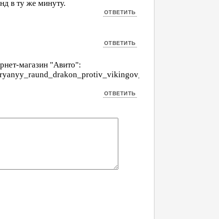
нд в ту же минуту.
ернет-магазин "Авито":
rebryanyy_raund_drakon_protiv_vikingov_1897590492