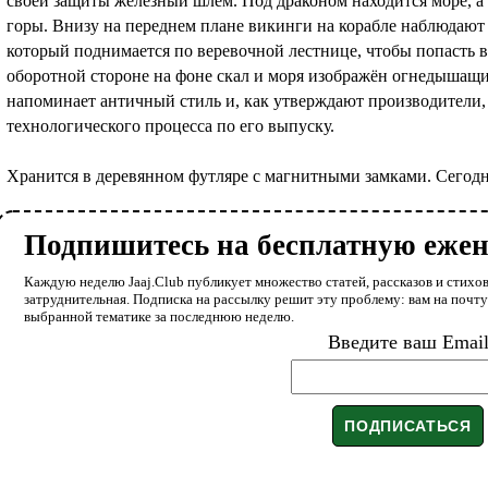
своей защиты железный шлем. Под драконом находится море, а
горы. Внизу на переднем плане викинги на корабле наблюдают 
который поднимается по веревочной лестнице, чтобы попасть в 
оборотной стороне на фоне скал и моря изображён огнедышащий
напоминает античный стиль и, как утверждают производители,
технологического процесса по его выпуску.
Хранится в деревянном футляре с магнитными замками. Сегодня
Подпишитесь на бесплатную еже
Каждую неделю Jaaj.Club публикует множество статей, рассказов и стихов
затруднительная. Подписка на рассылку решит эту проблему: вам на почт
выбранной тематике за последнюю неделю.
Введите ваш Emai