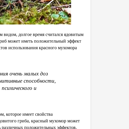
 видом, долгое время считался ядовитым
 гриб может иметь положительный эффект
ктов использования красного мухомора
ния очень малых доз
гнитивные способности,
 психического и
м, которое имеет свойства
довитого гриба, красный мухомор может
чь различных положительных эффектов,