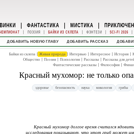
ВИНКИ
|
ФАНТАСТИКА
|
МИСТИКА
|
ПРИКЛЮЧЕ
|
|
|
|
|
ЧЕМПИОНАТ
ПОЭЗИЯ
БАЙКИ ИЗ СКЛЕПА
ФЭНТЕЗИ
SCI-FI 2026
ДОБАВИТЬ НОВУЮ ГЛАВУ
ДОБАВИТЬ РАССКАЗ
ДОБАВИ
|
|
|
|
|
Байки из склепа
Живая природа
Интервью
Интересное
История
|
|
|
|
Общество
Поэзия
Психология
Рассказы
Рассказы для дете
|
|
Фантастические рассказы
Философия
Фина
Красный мухомор: не только опа
здоровье
безопасность
наука
микология
грибы
Красный мухомор долгое время считался ядовиты
исследования показывают, что этот гриб может и