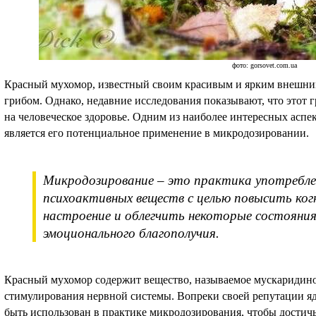
фото: gorsovet.com.ua
Красный мухомор, известный своим красивым и ярким внешним
грибом. Однако, недавние исследования показывают, что этот
на человеческое здоровье. Одним из наиболее интересных аспе
является его потенциальное применение в микродозировании.
Микродозирование – это практика употребле
психоактивных веществ с целью повысить ко
настроение и облегчить некоторые состояния
эмоционального благополучия.
Красный мухомор содержит вещество, называемое мускаридино
стимулирования нервной системы. Вопреки своей репутации я
быть использован в практике микродозирования, чтобы дости