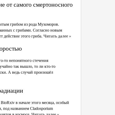
е от самого смертоносного
овитым грибом из рода Мухоморов.
язанных с грибами. Согласно новым
т действие этого гриба.
Читать далее »
коростью
го-то непонятного стечения
учайно так вышло, то ли кто-то
ски. А ведь случай произошёл
 радиации
BioRxiv в начале этого месяца, особый
, под названием Cladosporium
навтов в космосе.
Читать далее »