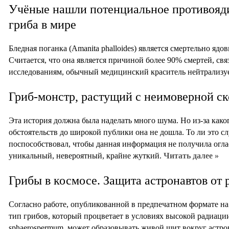
Учёные нашли потенциальное противояди
гриба в мире
Бледная поганка (Amanita phalloides) является смертельно яд
Считается, что она является причиной более 90% смертей, св
исследованиям, обычный медицинский краситель нейтрализуе
Гриб-монстр, растущий с неимоверной с
Эта история должна была наделать много шума. Но из-за како
обстоятельств до широкой публики она не дошла. То ли это сл
поспособствовал, чтобы данная информация не получила огла
уникальный, невероятный, крайне жуткий.
Читать далее »
Грибы в космосе. Защита астронавтов от
Согласно работе, опубликованной в предпечатном формате на 
тип грибов, который процветает в условиях высокой радиации
sphaerospermum, может образовывать живой щит вокруг астро