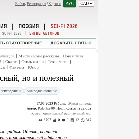
РУС
Войти
/
Регистрация
/
Корзина
НИЯ
|
ПОЭЗИЯ
|
SCI-FI 2026
|
SCI-FI 2025
БИТВЫ АВТОРОВ
ТЬ СТИХОТВОРЕНИЕ
ДОБАВИТЬ СТАТЬЮ
|
|
|
Культура
Мистические рассказы
Новая глава
|
|
|
|
й
Сказки
Стиль жизни
Технологии
|
|
нсы
Фэнтези
Юмор
сный, но и полезный
психоделики
микродозирование
17.08.2023
Рубрика:
Живая природа
Автор:
Palevka-89
Книга:
Удивительный растительный мир
6707
0
0
12
317
м грибом. Однако, недавние
меть положительный эффект на