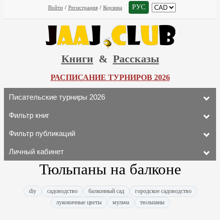
РУС
Войти
/
Регистрация
/
Корзина
Книги
&
Рассказы
РАСПИСАНИЕ ТУРНИРОВ 2026
Писательские турниры 2026
Фильтр книг
Фильтр публикаций
Личный кабинет
Тюльпаны на балконе
diy
садоводство
балконный сад
городское садоводство
луковичные цветы
мульча
тюльпаны