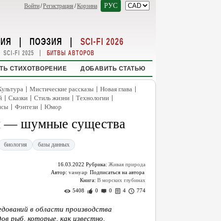
РУС
Войти
/
Регистрация
/
Корзина
НИЯ
|
ПОЭЗИЯ
|
SCI-FI 2026
|
SCI-FI 2025
БИТВЫ АВТОРОВ
ТЬ СТИХОТВОРЕНИЕ
ДОБАВИТЬ СТАТЬЮ
|
|
|
Культура
Мистические рассказы
Новая глава
|
|
|
|
й
Сказки
Стиль жизни
Технологии
|
|
нсы
Фэнтези
Юмор
ы — шумные существа
биология
базы данных
16.03.2022
Рубрика:
Живая природа
Автор:
vassyap
Книга:
В морских глубинах
5408
0
0
4
774
едований в области производства
дов рыб, которые, как известно,