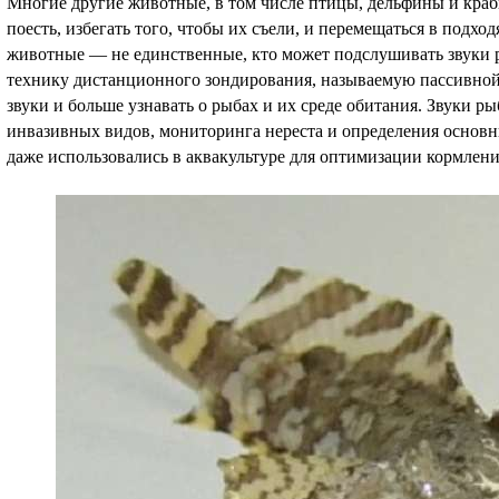
Многие другие животные, в том числе птицы, дельфины и краб
поесть, избегать того, чтобы их съели, и перемещаться в подх
животные — не единственные, кто может подслушивать звуки 
технику дистанционного зондирования, называемую пассивной
звуки и больше узнавать о рыбах и их среде обитания. Звуки р
инвазивных видов, мониторинга нереста и определения основн
даже использовались в аквакультуре для оптимизации кормлени