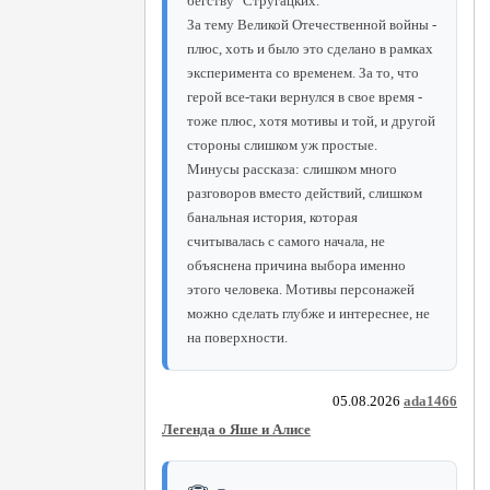
бегству" Стругацких.
За тему Великой Отечественной войны -
плюс, хоть и было это сделано в рамках
эксперимента со временем. За то, что
герой все-таки вернулся в свое время -
тоже плюс, хотя мотивы и той, и другой
стороны слишком уж простые.
Минусы рассказа: слишком много
разговоров вместо действий, слишком
банальная история, которая
считывалась с самого начала, не
объяснена причина выбора именно
этого человека. Мотивы персонажей
можно сделать глубже и интереснее, не
на поверхности.
05.08.2026
ada1466
Легенда о Яше и Алисе