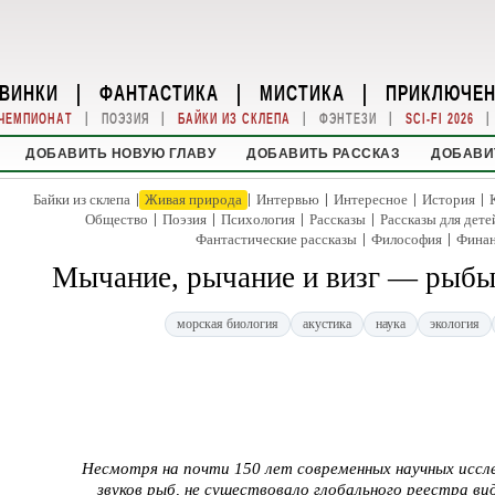
ВИНКИ
|
ФАНТАСТИКА
|
МИСТИКА
|
ПРИКЛЮЧЕ
|
|
|
|
|
ЧЕМПИОНАТ
ПОЭЗИЯ
БАЙКИ ИЗ СКЛЕПА
ФЭНТЕЗИ
SCI-FI 2026
ДОБАВИТЬ НОВУЮ ГЛАВУ
ДОБАВИТЬ РАССКАЗ
ДОБАВИ
|
|
|
|
|
Байки из склепа
Живая природа
Интервью
Интересное
История
|
|
|
|
Общество
Поэзия
Психология
Рассказы
Рассказы для дете
|
|
Фантастические рассказы
Философия
Фина
Мычание, рычание и визг — рыб
морская биология
акустика
наука
экология
Несмотря на почти 150 лет современных научных иссл
звуков рыб, не существовало глобального реестра ви