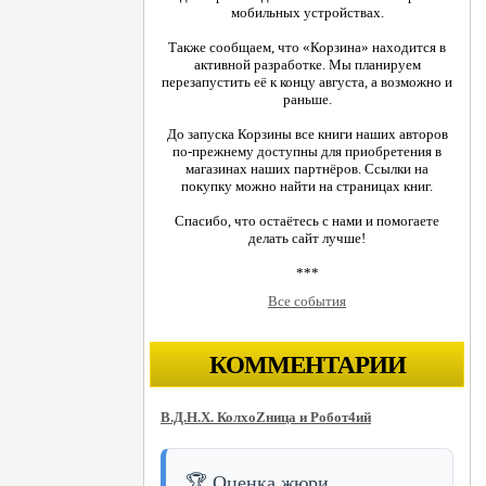
мобильных устройствах.
Также сообщаем, что «Корзина» находится в
активной разработке. Мы планируем
перезапустить её к концу августа, а возможно и
раньше.
До запуска Корзины все книги наших авторов
по-прежнему доступны для приобретения в
магазинах наших партнёров. Ссылки на
покупку можно найти на страницах книг.
Спасибо, что остаётесь с нами и помогаете
делать сайт лучше!
***
Все события
КОММЕНТАРИИ
В.Д.Н.Х. КолхоZница и Робот4ий
🏆 Оценка жюри