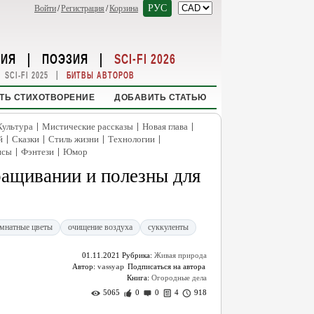
РУС
Войти
/
Регистрация
/
Корзина
НИЯ
|
ПОЭЗИЯ
|
SCI-FI 2026
|
SCI-FI 2025
БИТВЫ АВТОРОВ
ТЬ СТИХОТВОРЕНИЕ
ДОБАВИТЬ СТАТЬЮ
|
|
|
Культура
Мистические рассказы
Новая глава
|
|
|
|
й
Сказки
Стиль жизни
Технологии
|
|
нсы
Фэнтези
Юмор
ащивании и полезны для
мнатные цветы
очищение воздуха
суккуленты
01.11.2021
Рубрика:
Живая природа
Автор:
vassyap
Книга:
Огородные дела
5065
0
0
4
918