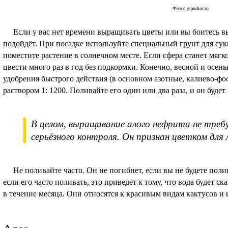
Фото: grandior.ru
Если у вас нет времени выращивать цветы или вы боитесь вы
подойдёт. При посадке используйте специальный грунт для сук
поместите растение в солнечном месте. Если сфера станет мягк
цвести много раз в год без подкормки. Конечно, весной и осе
удобрения быстрого действия (в основном азотные, калиево-ф
раствором 1: 1200. Поливайте его один или два раза, и он буде
В целом, выращивание алого нефрита не треб
серьёзного контроля. Он признан цветком для 
Не поливайте часто. Он не погибнет, если вы не будете полива
если его часто поливать, это приведет к тому, что вода будет с
в течение месяца. Они относятся к красивым видам кактусов 