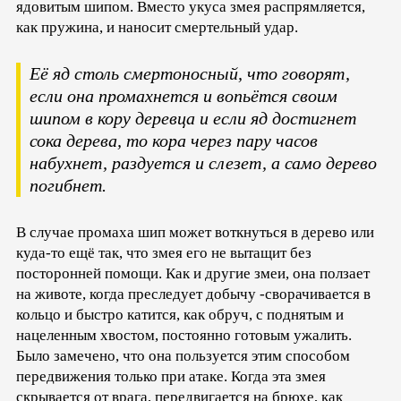
ядовитым шипом. Вместо укуса змея распрямляется,
как пружина, и наносит смертельный удар.
Её яд столь смертоносный, что говорят,
если она промахнется и вопьётся своим
шипом в кору деревца и если яд достигнет
сока дерева, то кора через пару часов
набухнет, раздуется и слезет, а само дерево
погибнет.
В случае промаха шип может воткнуться в дерево или
куда-то ещё так, что змея его не вытащит без
посторонней помощи. Как и другие змеи, она ползает
на животе, когда преследует добычу -сворачивается в
кольцо и быстро катится, как обруч, с поднятым и
нацеленным хвостом, постоянно готовым ужалить.
Было замечено, что она пользуется этим способом
передвижения только при атаке. Когда эта змея
скрывается от врага, передвигается на брюхе, как