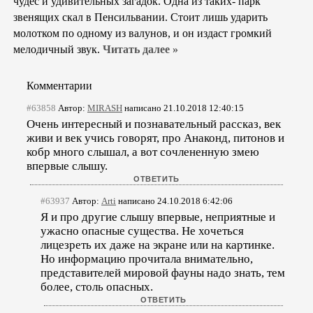
чудес и удивительных загадок. Одна из таких- парк
звенящих скал в Пенсильвании. Стоит лишь ударить
молотком по одному из валунов, и он издаст громкий
мелодичный звук.
Читать далее »
Комментарии
#63858
Автор:
MIRASH
написано 21.10.2018 12:40:15
Очень интересный и познавательный рассказ, век
живи и век учись говорят, про Анаконд, питонов и
кобр много слышал, а вот сочлененную змею
впервые слышу.
#63937
Автор:
Arti
написано 24.10.2018 6:42:06
Я и про другие слышу впервые, неприятные и
ужасно опасные существа. Не хочеться
лицезреть их даже на экране или на картинке.
Но информацию прочитала внимательно,
представителей мировой фауны надо знать, тем
более, столь опасных.