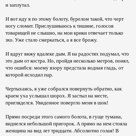
и заплутал.
И вот иду я по этому болоту, бурелом такой, что черт
ногу сломит. Прислушиваюсь к тишине, голосов
товарищей не слышно, на мои крики отвечает только
эхо. Уже стало смеркаться, а я все брожу.
И вдруг вижу вдалеке дым. Я на радостях подумал, что
это дым от костра. Но, пройдя несколько метров, понял,
что ошибся: моему взору предстала водная гладь, от
которой исходил пар.
Чертыхаясь, я уже собрался повернуть обратно, как
краем уха услышал шорох. Я застыл на месте,
пригляделся. Увиденное повергло меня в шок!
Прямо посреди этого самого болота, в гуще тумана,
виднелся небольшой пригорок. А прямо на нем стояла
женщина на вид лет тридцати. Абсолютно голая! В