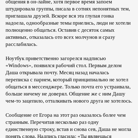
общения в он-лайне, хотя первое время запоем
штудировала группы, писала в сотнях непонятных тем,
приглашала друзей. Вскоре вся эта глупая гонка
надоела, однообразные темы приелись, люди не хотели
полноценно общаться. Оставив с десяток самых
активных, отказалась ото всех молчунов и сразу
расслабилась.
Ноутбук приветственно загорелся надписью
«Windows», появился рабочий стол. Первым делом
Даша открывала почту. Месяц назад началась
переписка с парнем, который принципиально не хотел
общаться в мессенджере. Только почта его устраивала,
больше ничему не доверял. Общение же с ним Дашу
чем-то зацепило, отталкивать нового друга не хотелось.
Сообщение от Егора на этот раз оказалось более чем
странным. Перечитав несколько раз одну
единственную строку, встав и снова сев, Даша не могла
понять слова. Надпись гласила: «Ты являешься