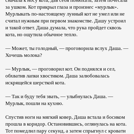
сначала к носу кота, дав себя понюхать, затем почесала
за ушком. Кот прикрыл глаза и произнес «мурлык».
Мурлыкать по-настоящему лунный кот не умел или не
считал нужным при первом знакомстве. Дашу устроил
и такой ответ. Даша думала, что рука пройдет сквозь
кота, но ощутила обычное тепло.
— Может, ты голодный, — проговорила вслух Даша. —
Хочешь молока?
— Мурлык, — проговорил кот. Он поднялся и сел,
обхватив лапки хвостиком. Даша залюбовалась
искрящейся шерсткой кота.
— Так и буду тебя звать, — улыбнулась Даша. —
Мурлык, пошли на кухню.
Спустив ноги на мягкий ковер, Даша встала и босиком
прошла в коридор. Остановившись, оглянулась на кота.
Тот помедлил пару секунд, а затем спрыгнул с кровати