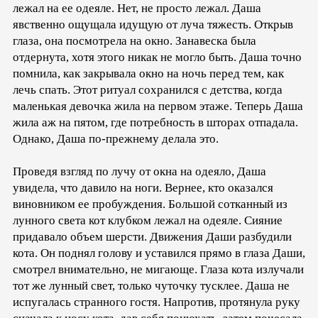
лежал на ее одеяле. Нет, не просто лежал. Даша
явственно ощущала идущую от луча тяжесть. Открыв
глаза, она посмотрела на окно. Занавеска была
отдернута, хотя этого никак не могло быть. Даша точно
помнила, как закрывала окно на ночь перед тем, как
лечь спать. Этот ритуал сохранился с детства, когда
маленькая девочка жила на первом этаже. Теперь Даша
жила аж на пятом, где потребность в шторах отпадала.
Однако, Даша по-прежнему делала это.
Проведя взгляд по лучу от окна на одеяло, Даша
увидела, что давило на ноги. Вернее, кто оказался
виновником ее пробуждения. Большой сотканный из
лунного света кот клубком лежал на одеяле. Сияние
придавало объем шерсти. Движения Даши разбудили
кота. Он поднял голову и уставился прямо в глаза Даши,
смотрел внимательно, не мигающе. Глаза кота излучали
тот же лунный свет, только чуточку тусклее. Даша не
испугалась странного гостя. Напротив, протянула руку