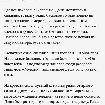
Где все началось? В спальне. Даша метнулась в
спальню, встала у окна. Ласковое солнце попало на
лицо, заставив замереть, насладиться моментом,
которые бывают упущены в круговерти дней. Немного
улеглось в душе, все-таки бунтовать не ее метод.
Ласковой девочкой была с детства, точнее исходя из
задумки автора, будь он неладен.
Распахнув окно, свесилась вниз головой… и обомлела.
На асфальте большими буквами было написано: «Он
ждет тебя»! В подтверждение слов сзади раздалось
знакомое: «Мурлык», заставившее Дашу отпрянуть от
окна.
На кровати сидел лунный кот и жмурился от яркого
солнца. Днем! Мурлык! Возможно ли?! Впрочем, в
марафоне «Кривые зеркала» нет ничего невозможного.
Даша быстро задернула шторы, создав полутьму. Глаза