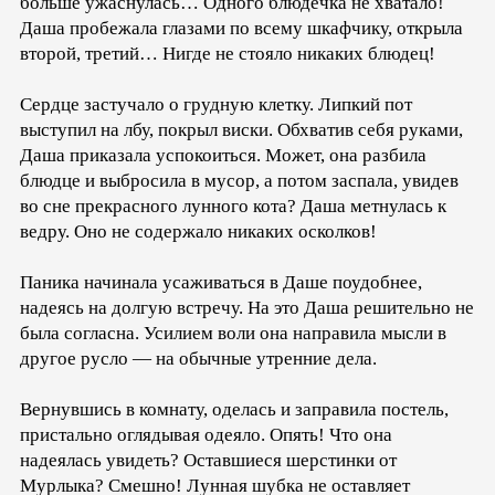
больше ужаснулась… Одного блюдечка не хватало!
Даша пробежала глазами по всему шкафчику, открыла
второй, третий… Нигде не стояло никаких блюдец!
Сердце застучало о грудную клетку. Липкий пот
выступил на лбу, покрыл виски. Обхватив себя руками,
Даша приказала успокоиться. Может, она разбила
блюдце и выбросила в мусор, а потом заспала, увидев
во сне прекрасного лунного кота? Даша метнулась к
ведру. Оно не содержало никаких осколков!
Паника начинала усаживаться в Даше поудобнее,
надеясь на долгую встречу. На это Даша решительно не
была согласна. Усилием воли она направила мысли в
другое русло — на обычные утренние дела.
Вернувшись в комнату, оделась и заправила постель,
пристально оглядывая одеяло. Опять! Что она
надеялась увидеть? Оставшиеся шерстинки от
Мурлыка? Смешно! Лунная шубка не оставляет