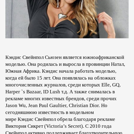
Кэндис Свейнпол Сьюзен является южноафриканской
моделью. Она родилась и выросла в провинции Натал,
Южная Африка. Кэндис начала работать моделью,
когда ей было 15 лет. Она появлялась на обложках
многочисленных журналов, среди которых Elle, GQ,
Harper `s Bazaar, ID Lush т.д. А также снималась в
рекламе многих известных брендов, среди прочих
Jason Wu, Jean Paul Gaultier, Christian Dior. Но
сегодняшнюю известность в модельном
мире Кэндис Свейнпол обрела благодаря рекламе
Виктория Сикрет (Victoria’s Secret). С 2010 года
Свейнпол активно поддерживает благотворительную