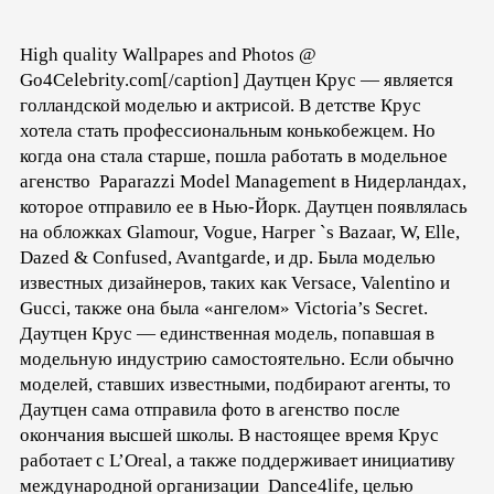
High quality Wallpapes and Photos @
Go4Celebrity.com[/caption] Даутцен Крус — является
голландской моделью и актрисой. В детстве Крус
хотела стать профессиональным конькобежцем. Но
когда она стала старше, пошла работать в модельное
агенство Paparazzi Model Management в Нидерландах,
которое отправило ее в Нью-Йорк. Даутцен появлялась
на обложках Glamour, Vogue, Harper `s Bazaar, W, Elle,
Dazed & Confused, Avantgarde, и др. Была моделью
известных дизайнеров, таких как Versace, Va
lentino и
Gucci, т
акже она была «ангелом» Victoria’s Secret.
Даутцен Крус — единственная модель, попавшая в
модельную индустрию самостоятельно. Если обычно
моделей, ставших известными, подбирают агенты, то
Даутцен сама отправила фото в агенство после
окончания высшей школы. В настоящее время Крус
работает с L’Oreal, а также поддерживает инициативу
международной организации Dance4life, целью