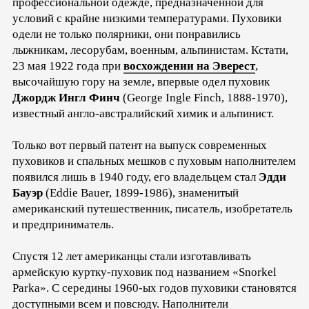
профессиональной одежде, предназначенной для
условий с крайне низкими температурами. Пуховики
одели не только полярники, они понравились
лыжникам, лесорубам, военным, альпинистам. Кстати,
23 мая 1922 года при
восхождении на Эверест
,
высочайшую гору на земле, впервые одел пуховик
Джордж Ингл Финч
(George Ingle Finch, 1888-1970),
известный англо-австралийский химик и альпинист.
Только вот первый патент на выпуск современных
пуховиков и спальных мешков с пуховым наполнителем
появился лишь в 1940 году, его владельцем стал
Эдди
Бауэр
(Eddie Bauer, 1899-1986), знаменитый
американский путешественник, писатель, изобретатель
и предприниматель.
Спустя 12 лет американцы стали изготавливать
армейскую куртку-пуховик под названием «Snorkel
Parka». С середины 1960-ых годов пуховики становятся
доступными всем и повсюду. Наполнители